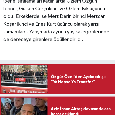
Genel sıralamaları kadınlarda Özlem Özgün
birinci, Gülsen Çerçi ikinci ve Özlem Işık üçüncü
oldu. Erkeklerde ise Mert Derin birinci Mertcan
Koşar ikinci ve Enes Kurt üçüncü olarak yarışı
tamamladı. Yarışmada ayrıca yaş kategorilerinde
de dereceye girenlere ödüllendirildi.
Özgür Özel’den Aydın çıkışı:
"Ya Hapse Ya Transfer"
Aziz İhsan Aktaş davasında ara
karar açıklandı