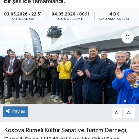
bir şekilde tamamlandı.
03.05.2026 - 22:51
04.05.2026 - 00:11
4 DK
YAYINLANMA
GÜNCELLEME
OKUNMA SÜRESI
Paylaş
-
+
A
A
Kosova Rumeli Kültür Sanat ve Turizm Derneği,