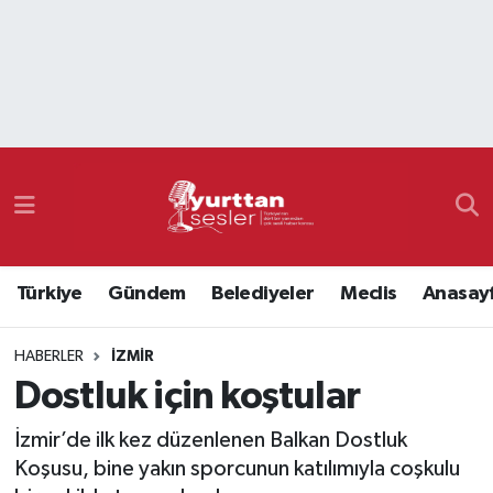
Nöbetçi Eczaneler
Hava Durumu
Namaz Vakitleri
Trafik Durumu
Türkiye
Gündem
Belediyeler
Meclis
Anasay
Süper Lig Puan Durumu ve Fikstür
HABERLER
İZMIR
Tüm Manşetler
Dostluk için koştular
Son Dakika Haberleri
İzmir’de ilk kez düzenlenen Balkan Dostluk
Koşusu, bine yakın sporcunun katılımıyla coşkulu
Haber Arşivi