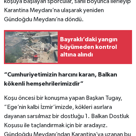
koşuya başlayan sporcular, sahil boyunca ilerleyip
Karantina Meydanı’na ulaşarak yeniden
Gündoğdu Meydanı’na döndü.
Bayraklı’daki yangın
büyümeden kontrol
altına alındı
“Cumhuriyetimizin harcını karan, Balkan
kökenli hemşehrilerimizdir”
Koşu öncesi bir konuşma yapan Başkan Tugay,
“Ege’nin kalbi İzmir’imizde, kökleri asırlara
dayanan sarsılmaz bir dostluğu 1. Balkan Dostluk
Koşusu ile taçlandırmak için bir aradayız.
Gündoğdu Meydanı’ndan Karantina’ya uzanan bu