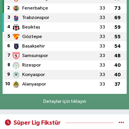
2
Fenerbahçe
33
73
3
Trabzonspor
33
69
4
Beşiktaş
33
59
5
Göztepe
33
55
6
Başakşehir
33
54
7
Samsunspor
33
48
8
Rizespor
33
40
9
Konyaspor
33
40
10
Alanyaspor
33
37
Detaylar için tıklayın
Süper Lig Fikstür