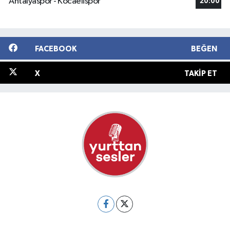
Antalyaspor - Kocaelispor
20:00
FACEBOOK
BEĞEN
X
TAKIP ET