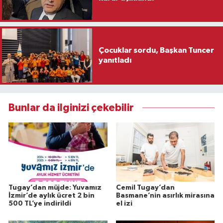
Çocuklar sordu, Başkan Tuncer
yanıtladı
Bunlar da ilginizi çekebilir
Tugay’dan müjde: Yuvamız
Cemil Tugay’dan
İzmir’de aylık ücret 2 bin
Basmane’nin asırlık mirasına
500 TL’ye indirildi
el izi