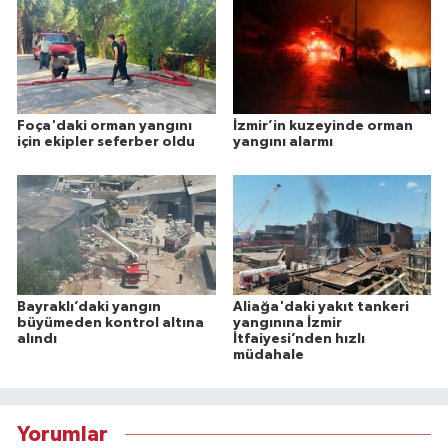
Foça'daki orman yangını
İzmir’in kuzeyinde orman
için ekipler seferber oldu
yangını alarmı
Bayraklı’daki yangın
Aliağa'daki yakıt tankeri
büyümeden kontrol altına
yangınına İzmir
alındı
İtfaiyesi’nden hızlı
müdahale
Yorumlar