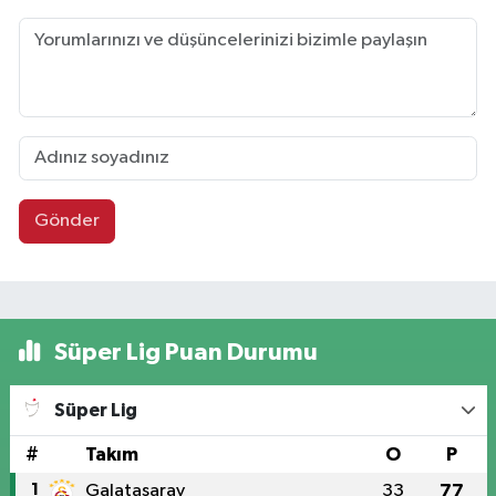
Gönder
Süper Lig Puan Durumu
Süper Lig
#
Takım
O
P
1
Galatasaray
33
77