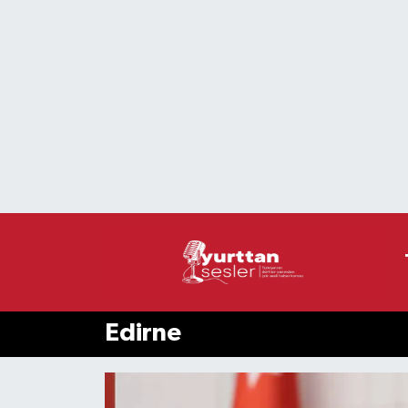
Nöbetçi Eczaneler
Hava Durumu
Namaz Vakitleri
Trafik Durumu
Süper Lig Puan Durumu ve Fikstür
Tüm Manşetler
Edirne
Son Dakika Haberleri
Haber Arşivi