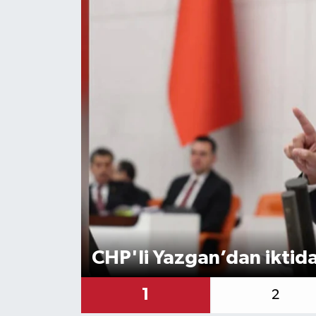
CHP'li Yazgan’dan iktida
1
2