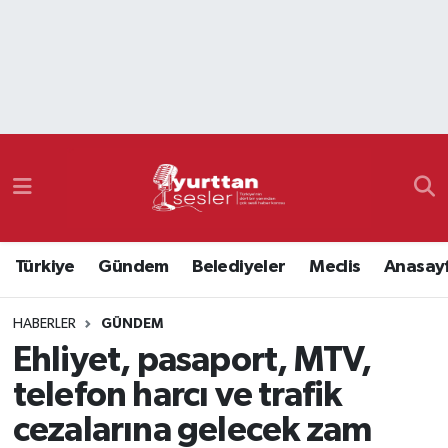
Nöbetçi Eczaneler
Hava Durumu
Namaz Vakitleri
Trafik Durumu
Türkiye
Gündem
Belediyeler
Meclis
Anasay
Süper Lig Puan Durumu ve Fikstür
HABERLER
GÜNDEM
Tüm Manşetler
Ehliyet, pasaport, MTV,
Son Dakika Haberleri
telefon harcı ve trafik
cezalarına gelecek zam
Haber Arşivi