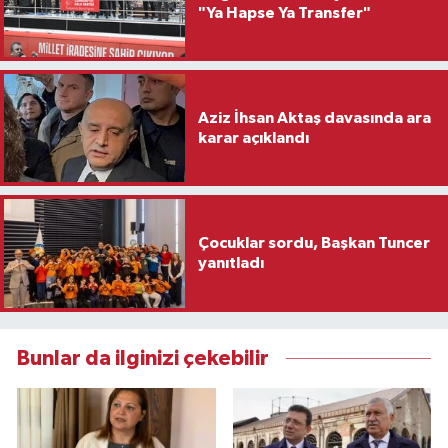
"Ya Hapse Ya Transfer"
Aziz İhsan Aktaş davasında ara
karar açıklandı
Çocuklar sordu, Başkan Tuncer
yanıtladı
Bunlar da ilginizi çekebilir