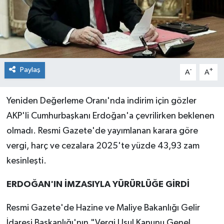
Paylaş
-
+
A
A
Yeniden Değerleme Oranı'nda indirim için gözler
AKP'li Cumhurbaşkanı Erdoğan'a çevrilirken beklenen
olmadı. Resmi Gazete'de yayımlanan karara göre
vergi, harç ve cezalara 2025'te yüzde 43,93 zam
kesinleşti.
ERDOĞAN'IN İMZASIYLA YÜRÜRLÜĞE GİRDİ
Resmi Gazete'de Hazine ve Maliye Bakanlığı Gelir
İdaresi Başkanlığı'nın "Vergi Usul Kanunu Genel