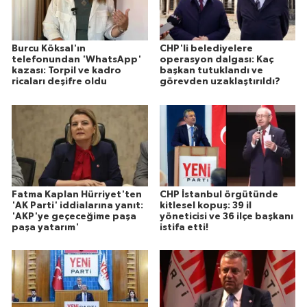
Burcu Köksal'ın
CHP'li belediyelere
telefonundan 'WhatsApp'
operasyon dalgası: Kaç
kazası: Torpil ve kadro
başkan tutuklandı ve
ricaları deşifre oldu
görevden uzaklaştırıldı?
Fatma Kaplan Hürriyet'ten
CHP İstanbul örgütünde
'AK Parti' iddialarına yanıt:
kitlesel kopuş: 39 il
'AKP'ye geçeceğime paşa
yöneticisi ve 36 ilçe başkanı
paşa yatarım'
istifa etti!