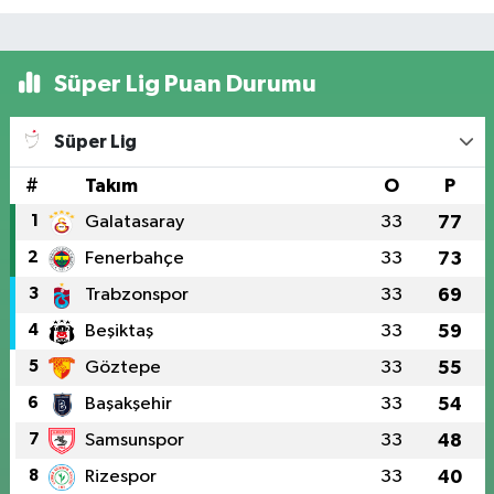
Süper Lig Puan Durumu
Süper Lig
#
Takım
O
P
1
Galatasaray
33
77
2
Fenerbahçe
33
73
3
Trabzonspor
33
69
4
Beşiktaş
33
59
5
Göztepe
33
55
6
Başakşehir
33
54
7
Samsunspor
33
48
8
Rizespor
33
40