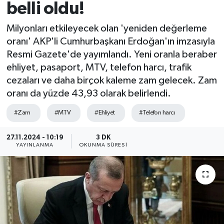
belli oldu!
Milyonları etkileyecek olan 'yeniden değerleme
oranı' AKP'li Cumhurbaşkanı Erdoğan'ın imzasıyla
Resmi Gazete'de yayımlandı. Yeni oranla beraber
ehliyet, pasaport, MTV, telefon harcı, trafik
cezaları ve daha birçok kaleme zam gelecek. Zam
oranı da yüzde 43,93 olarak belirlendi.
#Zam
#MTV
#Ehliyet
#Telefon harcı
27.11.2024 - 10:19
3 DK
YAYINLANMA
OKUNMA SÜRESI