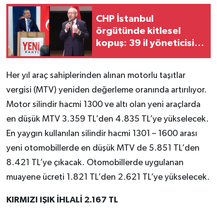
CHP İstanbul
örgütünde kitlesel
kopuş: 39 il yöneticisi
ve 36 ilçe başkanı istifa
etti!
Her yıl araç sahiplerinden alınan motorlu taşıtlar
vergisi (MTV) yeniden değerleme oranında artırılıyor.
Motor silindir hacmi 1300 ve altı olan yeni araçlarda
en düşük MTV 3.359 TL’den 4.835 TL’ye yükselecek.
En yaygın kullanılan silindir hacmi 1301 – 1600 arası
yeni otomobillerde en düşük MTV de 5.851 TL’den
8.421 TL’ye çıkacak. Otomobillerde uygulanan
muayene ücreti 1.821 TL’den 2.621 TL’ye yükselecek.
KIRMIZI IŞIK İHLALİ 2.167 TL