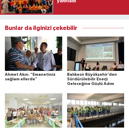
yanıtladı
Bunlar da ilginizi çekebilir
Ahmet Akın: “Emanetiniz
Balıkesir Büyükşehir’den
sağlam ellerde”
Sürdürülebilir Enerji
Geleceğine Güçlü Adım