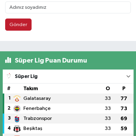
Gönder
Süper Lig Puan Durumu
Süper Lig
#
Takım
O
P
1
Galatasaray
33
77
2
Fenerbahçe
33
73
3
Trabzonspor
33
69
4
Beşiktaş
33
59