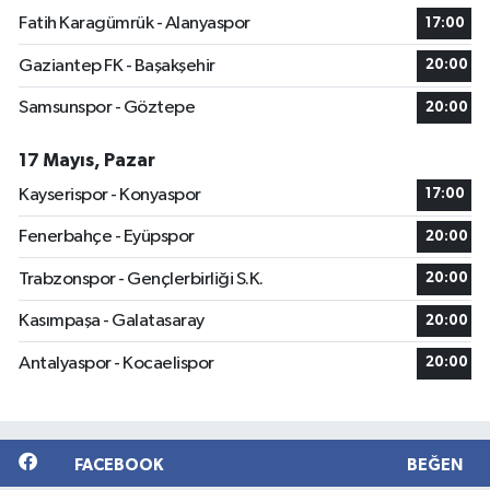
Fatih Karagümrük - Alanyaspor
17:00
Gaziantep FK - Başakşehir
20:00
Samsunspor - Göztepe
20:00
17 Mayıs, Pazar
Kayserispor - Konyaspor
17:00
Fenerbahçe - Eyüpspor
20:00
Trabzonspor - Gençlerbirliği S.K.
20:00
Kasımpaşa - Galatasaray
20:00
Antalyaspor - Kocaelispor
20:00
FACEBOOK
BEĞEN