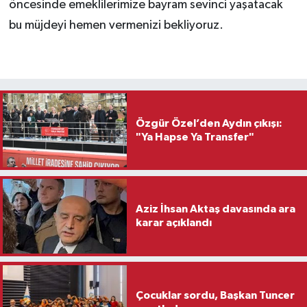
öncesinde emeklilerimize bayram sevinci yaşatacak
bu müjdeyi hemen vermenizi bekliyoruz.
Özgür Özel’den Aydın çıkışı:
"Ya Hapse Ya Transfer"
Aziz İhsan Aktaş davasında ara
karar açıklandı
Çocuklar sordu, Başkan Tuncer