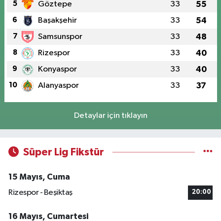
5
Göztepe
33
55
6
Başakşehir
33
54
7
Samsunspor
33
48
8
Rizespor
33
40
9
Konyaspor
33
40
10
Alanyaspor
33
37
Detaylar için tıklayın
Süper Lig Fikstür
15 Mayıs, Cuma
Rizespor - Beşiktaş
20:00
16 Mayıs, Cumartesi