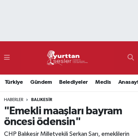
Nöbetçi Eczaneler
Hava Durumu
Namaz Vakitleri
Trafik Durumu
Türkiye
Gündem
Belediyeler
Meclis
Anasay
Süper Lig Puan Durumu ve Fikstür
HABERLER
BALIKESIR
Tüm Manşetler
"Emekli maaşları bayram
Son Dakika Haberleri
öncesi ödensin"
Haber Arşivi
CHP Balıkesir Milletvekili Serkan Sarı, emeklilerin