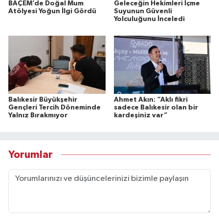
BAÇEM’de Doğal Mum
Geleceğin Hekimleri İçme
Atölyesi Yoğun İlgi Gördü
Suyunun Güvenli
Yolculuğunu İnceledi
Balıkesir Büyükşehir
Ahmet Akın: “Aklı fikri
Gençleri Tercih Döneminde
sadece Balıkesir olan bir
Yalnız Bırakmıyor
kardeşiniz var”
Yorumlar