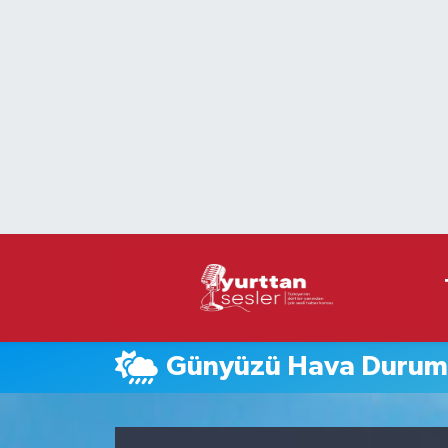
Nöbetçi Eczaneler
Hava Durumu
Namaz Vakitleri
Trafik Durumu
Süper Lig Puan Durumu ve Fikstür
Tüm Manşetler
Günyüzü Hava Duru
Son Dakika Haberleri
Haber Arşivi