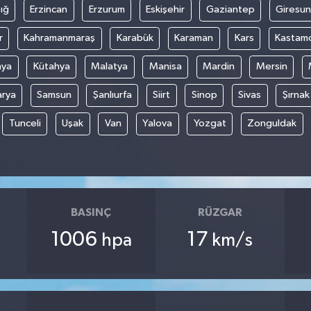
ığ
Erzincan
Erzurum
Eskişehir
Gaziantep
Giresun
r
Kahramanmaraş
Karabük
Karaman
Kars
Kastam
nya
Kütahya
Malatya
Manisa
Mardin
Mersin
arya
Samsun
Şanlıurfa
Siirt
Sinop
Sivas
Şırnak
Tunceli
Uşak
Van
Yalova
Yozgat
Zonguldak
BASINÇ
RÜZGAR
1006
17
hpa
km/s