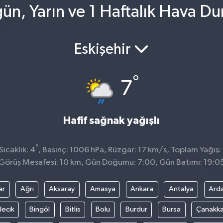
n, Yarın ve 1 Haftalık Hava D
Eskişehir
°
7
Hafif sağnak yağışlı
°
ıcaklık: 4
, Basınç: 1006 hPa, Rüzgar: 17 km/s, Toplam Yağış:
Görüş Mesafesi: 10 km, Gün Doğumu: 7:00, Gün Batımı: 19:0
ar
Ağrı
Aksaray
Amasya
Ankara
Antalya
Ard
lecik
Bingöl
Bitlis
Bolu
Burdur
Bursa
Çanakka