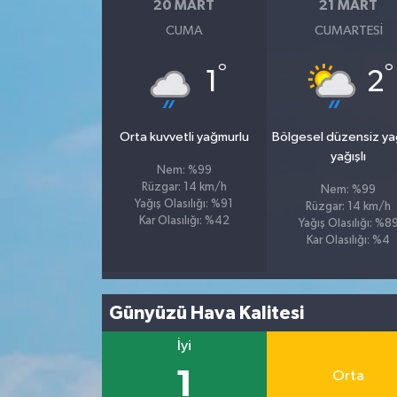
20 MART
21 MART
CUMA
CUMARTESI
°
°
1
2
Orta kuvvetli yağmurlu
Bölgesel düzensiz y
yağışlı
Nem: %99
Rüzgar: 14 km/h
Nem: %99
Yağış Olasılığı: %91
Rüzgar: 14 km/h
Kar Olasılığı: %42
Yağış Olasılığı: %8
Kar Olasılığı: %4
Günyüzü Hava Kalitesi
İyi
1
Orta