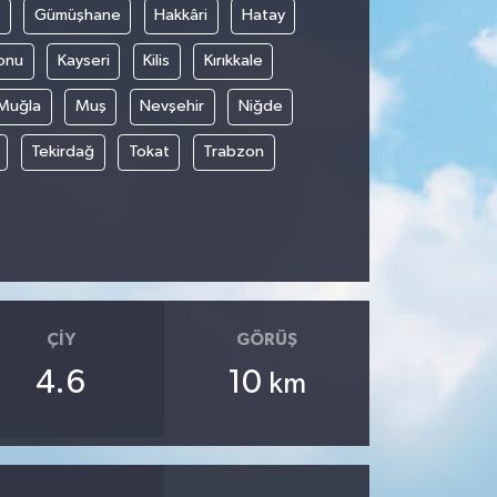
Gümüşhane
Hakkâri
Hatay
onu
Kayseri
Kilis
Kırıkkale
Muğla
Muş
Nevşehir
Niğde
Tekirdağ
Tokat
Trabzon
ÇIY
GÖRÜŞ
4.6
10
km