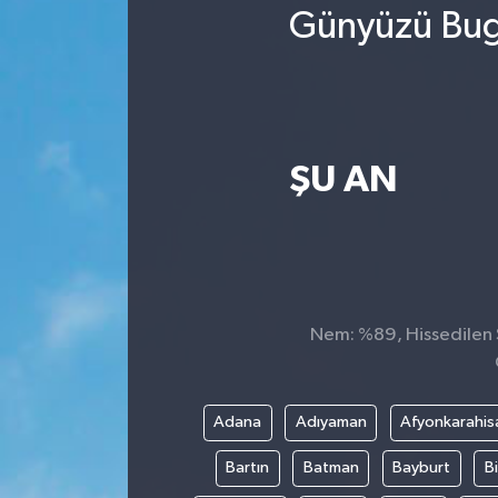
Günyüzü Bugü
ŞU AN
Nem: %89, Hissedilen S
Adana
Adıyaman
Afyonkarahis
Bartın
Batman
Bayburt
Bi