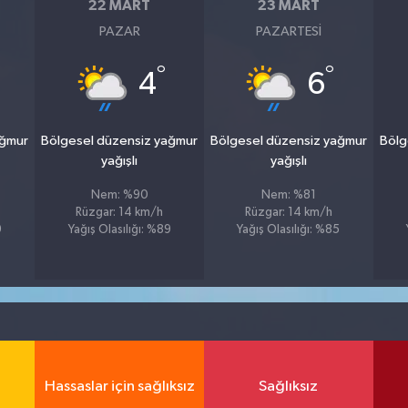
22 MART
23 MART
PAZAR
PAZARTESI
°
°
4
6
ağmur
Bölgesel düzensiz yağmur
Bölgesel düzensiz yağmur
Bölg
yağışlı
yağışlı
Nem: %90
Nem: %81
Rüzgar: 14 km/h
Rüzgar: 14 km/h
9
Yağış Olasılığı: %89
Yağış Olasılığı: %85
Hassaslar için sağlıksız
Sağlıksız