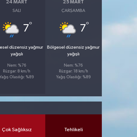
24 MART
25 MART
SALI
ÇARŞAMBA
°
°
7
7
esel düzensiz yağmur
Bölgesel düzensiz yağmur
yağışlı
yağışlı
Nem: %76
Nem: %76
Rüzgar: 8 km/h
Rüzgar: 18 km/h
Yağış Olasılığı: %89
Yağış Olasılığı: %89
Çok Sağlıksız
Tehlikeli