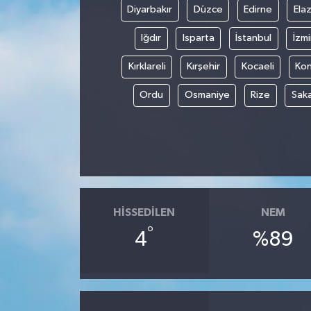
Diyarbakır
Düzce
Edirne
Elaz
Iğdır
Isparta
İstanbul
İzmi
Kırklareli
Kırşehir
Kocaeli
Ko
Ordu
Osmaniye
Rize
Sak
HISSEDILEN
NEM
°
4
%89