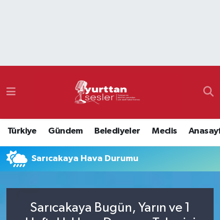
Nöbetçi Eczaneler
Hava Durumu
Namaz Vakitleri
Trafik Durumu
Türkiye
Gündem
Belediyeler
Meclis
Anasay
Süper Lig Puan Durumu ve Fikstür
Sarıcakaya Hava Durumu
Tüm Manşetler
Son Dakika Haberleri
Sarıcakaya Bugün, Yarın ve 1
Haber Arşivi