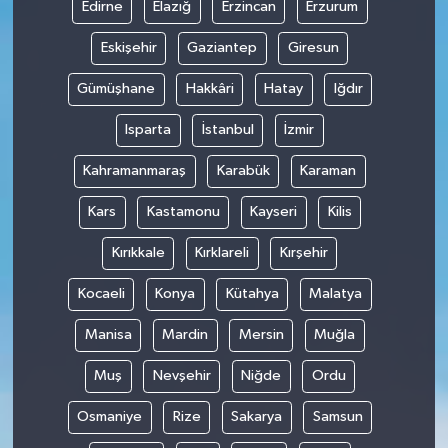
Edirne
Elazığ
Erzincan
Erzurum
Eskişehir
Gaziantep
Giresun
Gümüşhane
Hakkâri
Hatay
Iğdır
Isparta
İstanbul
İzmir
Kahramanmaraş
Karabük
Karaman
Kars
Kastamonu
Kayseri
Kilis
Kırıkkale
Kırklareli
Kırşehir
Kocaeli
Konya
Kütahya
Malatya
Manisa
Mardin
Mersin
Muğla
Muş
Nevşehir
Niğde
Ordu
Osmaniye
Rize
Sakarya
Samsun