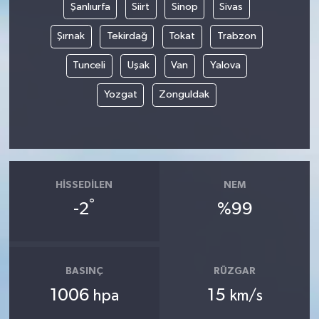
Şanlıurfa
Siirt
Sinop
Sivas
Şırnak
Tekirdağ
Tokat
Trabzon
Tunceli
Uşak
Van
Yalova
Yozgat
Zonguldak
HISSEDILEN
NEM
°
-2
%99
BASINÇ
RÜZGAR
1006
15
hpa
km/s