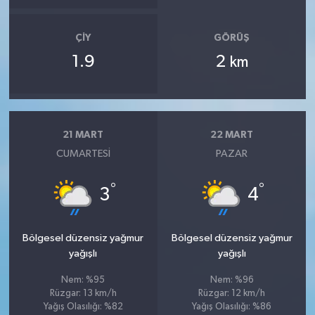
ÇIY
GÖRÜŞ
1.9
2
km
21 MART
22 MART
CUMARTESI
PAZAR
°
°
3
4
Bölgesel düzensiz yağmur
Bölgesel düzensiz yağmur
yağışlı
yağışlı
Nem: %95
Nem: %96
Rüzgar: 13 km/h
Rüzgar: 12 km/h
Yağış Olasılığı: %82
Yağış Olasılığı: %86