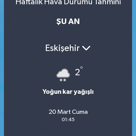
Haftalık Hava Durumu Tahmini
ŞU AN
Eskişehir
°
2
Yoğun kar yağışlı
20 Mart Cuma
01:45