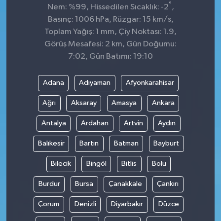
°
Nem: %99, Hissedilen Sıcaklık: -2
,
Basınç: 1006 hPa, Rüzgar: 15 km/s,
Toplam Yağış: 1 mm, Çiy Noktası: 1.9,
Görüş Mesafesi: 2 km, Gün Doğumu:
7:02, Gün Batımı: 19:10
Adana
Adıyaman
Afyonkarahisar
Ağrı
Aksaray
Amasya
Ankara
Antalya
Ardahan
Artvin
Aydın
Balıkesir
Bartın
Batman
Bayburt
Bilecik
Bingöl
Bitlis
Bolu
Burdur
Bursa
Çanakkale
Çankırı
Çorum
Denizli
Diyarbakır
Düzce