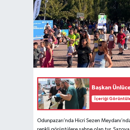
Başkan Ünlüce
İçeriği Görüntül
Odunpazarı’nda Hicri Sezen Meydanı’ndan 
renkli görüntülere sahne olan tur, Sazova 