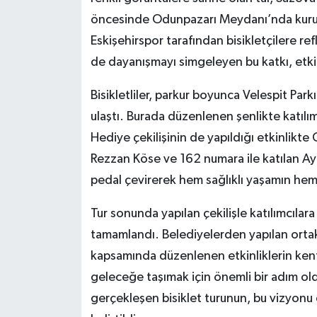
öncesinde Odunpazarı Meydanı’nda kurulan 
Eskişehirspor tarafından bisikletçilere re
de dayanışmayı simgeleyen bu katkı, etkinl
Bisikletliler, parkur boyunca Velespit Par
ulaştı. Burada düzenlenen şenlikte katılımcı
Hediye çekilişinin de yapıldığı etkinlikte C
Rezzan Köse ve 162 numara ile katılan Ayça
pedal çevirerek hem sağlıklı yaşamın hem
Tur sonunda yapılan çekilişle katılımcılara 
tamamlandı. Belediyelerden yapılan ortak
kapsamında düzenlenen etkinliklerin kenti d
geleceğe taşımak için önemli bir adım oldu
gerçekleşen bisiklet turunun, bu vizyonu