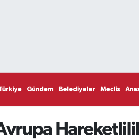
Türkiye
Gündem
Belediyeler
Meclis
Ana
Avrupa Hareketlili