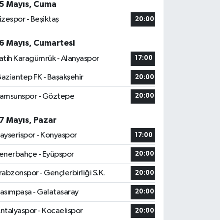
5 Mayıs, Cuma
izespor - Beşiktaş
20:00
6 Mayıs, Cumartesi
atih Karagümrük - Alanyaspor
17:00
aziantep FK - Başakşehir
20:00
amsunspor - Göztepe
20:00
7 Mayıs, Pazar
ayserispor - Konyaspor
17:00
enerbahçe - Eyüpspor
20:00
rabzonspor - Gençlerbirliği S.K.
20:00
asımpaşa - Galatasaray
20:00
ntalyaspor - Kocaelispor
20:00