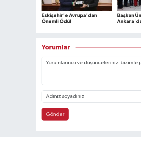
Eskişehir'e Avrupa'dan
Başkan Ü
Önemli Ödül
Ankara'd
Yorumlar
Gönder