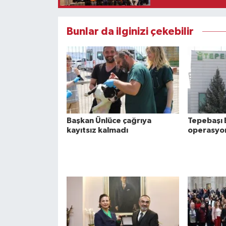
Bunlar da ilginizi çekebilir
Başkan Ünlüce çağrıya
Tepebaşı 
kayıtsız kalmadı
operasyon: