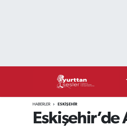
Nöbetçi Eczaneler
Hava Durumu
Namaz Vakitleri
Trafik Durumu
Süper Lig Puan Durumu ve Fikstür
Tüm Manşetler
HABERLER
ESKIŞEHIR
Son Dakika Haberleri
Eskişehir’de 
Haber Arşivi