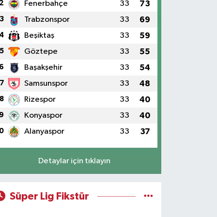
2
Fenerbahçe
33
73
3
Trabzonspor
33
69
4
Beşiktaş
33
59
5
Göztepe
33
55
6
Başakşehir
33
54
7
Samsunspor
33
48
8
Rizespor
33
40
9
Konyaspor
33
40
0
Alanyaspor
33
37
Detaylar için tıklayın
Süper Lig Fikstür