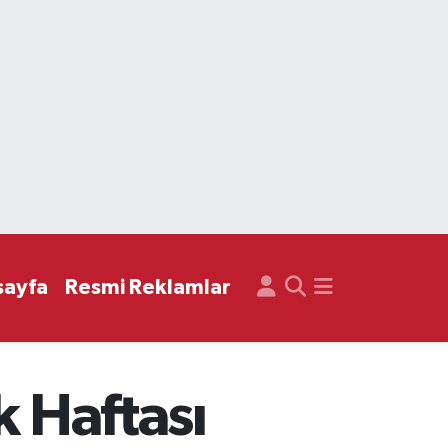
sayfa
Resmi Reklamlar
k Haftası