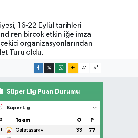
esi, 16-22 Eylül tarihleri
ndiren birçok etkinliğe imza
t çekici organizasyonlarından
let Turu oldu.
-
+
A
A
Süper Lig Puan Durumu
Süper Lig
#
Takım
O
P
1
Galatasaray
33
77