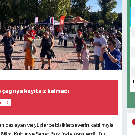
1
 çağrıya kayıtsız kalmadı
e
başlayan ve yüzlerce bisikletseverin katılımıyla
Bilim, Kültür ve Sanat Parkı’nda sona erdi. Tur