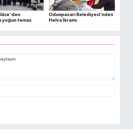
nlüce'den
Odunpazarı Belediyesi’nden
a yoğun temas
Helva İkramı