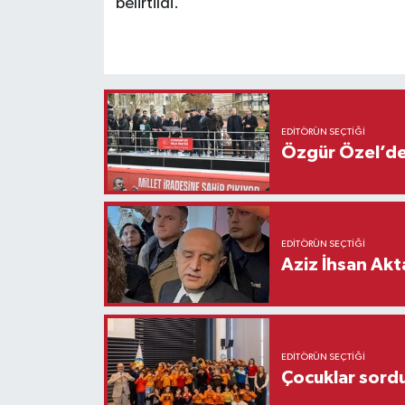
belirtildi.
EDITÖRÜN SEÇTIĞI
Özgür Özel’den
EDITÖRÜN SEÇTIĞI
Aziz İhsan Akt
EDITÖRÜN SEÇTIĞI
Çocuklar sordu