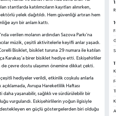
1
stantlarda katılımcıların kayıtları alınırken,
R
flektörlü yelek dağıtıldı. Hem güvenliği artıran hem
iğe ayrı bir anlam kattı.
1
F
kı’nda verilen molanın ardından Sazova Parkı’na
G
lar müzik, çeşitli aktivitelerle keyifli anlar yaşadı.
orelli Bisiklet, bisiklet turuna 29 numara ile katılan
S
 Karakaş’a birer bisiklet hediye etti. Eskişehirliler
1
 de çevre dostu ulaşımın önemine dikkat çekti.
K
çeşitli hediyeler verildi, etkinlik coşkulu anlarla
F
 açıklamada, Avrupa Hareketlilik Haftası
T
aha yaşanabilir, sağlıklı ve sürdürülebilir bir
K
ğu vurgulandı. Eskişehirlilerin yoğun ilgisiyle
 destekleyen en güçlü göstergelerden biri olduğu
A