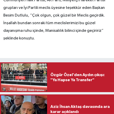
Cumhuriyet Halk Partisi, AK Parti, Milliyetçi Hareket Partisi
grupları ve İyi Partili meclis üyesine teşekkür eden Başkan
Besim Dutlulu, “Çok olgun, çok güzel bir Meclis geçirdik.
İnşallah bundan sonraki tüm meclislerimizi bu güzel
dayanışma ruhu içinde, Manisalılık bilinci içinde geçiririz”
şeklinde konuştu.
Özgür Özel’den Aydın çıkışı:
"Ya Hapse Ya Transfer"
Aziz İhsan Aktaş davasında ara
karar açıklandı