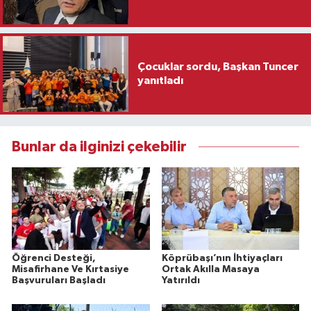
Çocuklar sordu, Başkan Tuncer
yanıtladı
Bunlar da ilginizi çekebilir
Öğrenci Desteği,
Köprübaşı’nın İhtiyaçları
Misafirhane Ve Kırtasiye
Ortak Akılla Masaya
Başvuruları Başladı
Yatırıldı