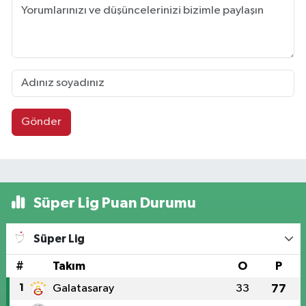
Gönder
Süper Lig Puan Durumu
Süper Lig
#
Takım
O
P
1
Galatasaray
33
77