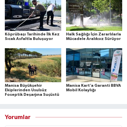
Köprübaşı Tarihinde İlk Kez
Halk Sağlığı İçin Zararlılarla
Sıcak Asfaltla Buluşuyor
Mücadele Aralıksız Sürüyor
Manisa Büyükşehir
Manisa Kart’a Garanti BBVA
Ekiplerinden Usulsüz
Mobil Kolaylığı
Foseptik Deşarjına Suçüstü
Yorumlar