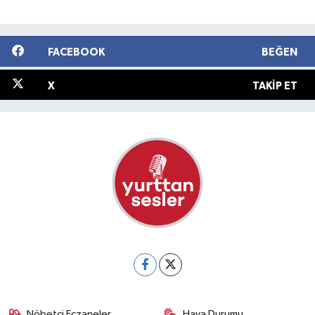
FACEBOOK
BEĞEN
X
TAKIP ET
Nöbetçi Eczaneler
Hava Durumu