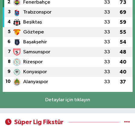
2
Fenerbahçe
33
73
3
Trabzonspor
33
69
4
Beşiktaş
33
59
5
Göztepe
33
55
6
Başakşehir
33
54
7
Samsunspor
33
48
8
Rizespor
33
40
9
Konyaspor
33
40
10
Alanyaspor
33
37
Detaylar için tıklayın
Süper Lig Fikstür