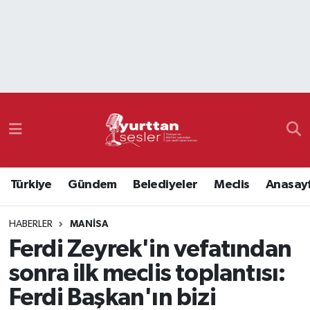
Nöbetçi Eczaneler
Hava Durumu
Namaz Vakitleri
Trafik Durumu
Türkiye
Gündem
Belediyeler
Meclis
Anasay
Süper Lig Puan Durumu ve Fikstür
HABERLER
MANISA
Tüm Manşetler
Ferdi Zeyrek'in vefatından
Son Dakika Haberleri
sonra ilk meclis toplantısı:
Ferdi Başkan'ın bizi
Haber Arşivi