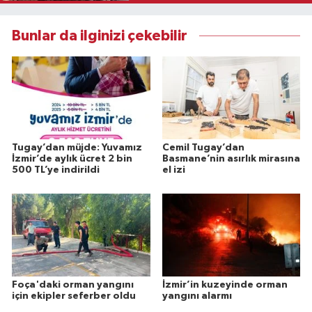
Bunlar da ilginizi çekebilir
Tugay’dan müjde: Yuvamız
Cemil Tugay’dan
İzmir’de aylık ücret 2 bin
Basmane’nin asırlık mirasına
500 TL’ye indirildi
el izi
Foça'daki orman yangını
İzmir’in kuzeyinde orman
için ekipler seferber oldu
yangını alarmı