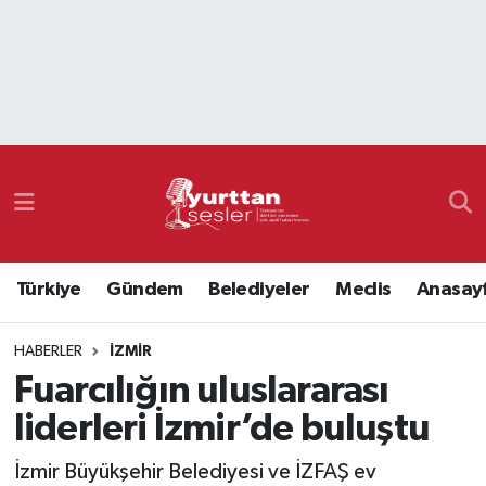
Nöbetçi Eczaneler
Hava Durumu
Namaz Vakitleri
Trafik Durumu
Türkiye
Gündem
Belediyeler
Meclis
Anasay
Süper Lig Puan Durumu ve Fikstür
HABERLER
İZMIR
Tüm Manşetler
Fuarcılığın uluslararası
Son Dakika Haberleri
liderleri İzmir’de buluştu
Haber Arşivi
İzmir Büyükşehir Belediyesi ve İZFAŞ ev