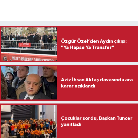
Özgür Özel’den Aydın çıkışı:
"Ya Hapse Ya Transfer"
Aziz İhsan Aktaş davasında ara
karar açıklandı
Çocuklar sordu, Başkan Tuncer
yanıtladı