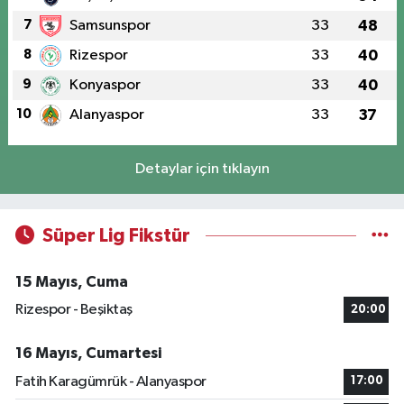
7
Samsunspor
33
48
8
Rizespor
33
40
9
Konyaspor
33
40
10
Alanyaspor
33
37
Detaylar için tıklayın
Süper Lig Fikstür
15 Mayıs, Cuma
Rizespor - Beşiktaş
20:00
16 Mayıs, Cumartesi
Fatih Karagümrük - Alanyaspor
17:00