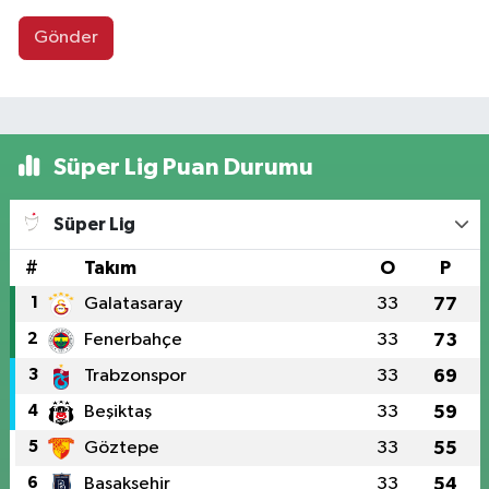
Gönder
Süper Lig Puan Durumu
Süper Lig
#
Takım
O
P
1
Galatasaray
33
77
2
Fenerbahçe
33
73
3
Trabzonspor
33
69
4
Beşiktaş
33
59
5
Göztepe
33
55
6
Başakşehir
33
54