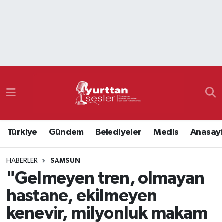
Nöbetçi Eczaneler
Hava Durumu
Namaz Vakitleri
Trafik Durumu
Türkiye
Gündem
Belediyeler
Meclis
Anasay
Süper Lig Puan Durumu ve Fikstür
HABERLER
SAMSUN
Tüm Manşetler
"Gelmeyen tren, olmayan
Son Dakika Haberleri
hastane, ekilmeyen
kenevir, milyonluk makam
Haber Arşivi