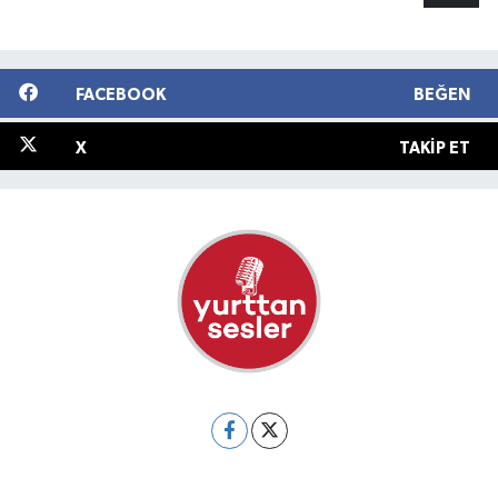
FACEBOOK
BEĞEN
X
TAKIP ET