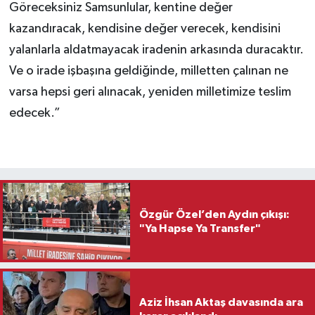
Göreceksiniz Samsunlular, kentine değer
kazandıracak, kendisine değer verecek, kendisini
yalanlarla aldatmayacak iradenin arkasında duracaktır.
Ve o irade işbaşına geldiğinde, milletten çalınan ne
varsa hepsi geri alınacak, yeniden milletimize teslim
edecek.”
Özgür Özel’den Aydın çıkışı:
"Ya Hapse Ya Transfer"
Aziz İhsan Aktaş davasında ara