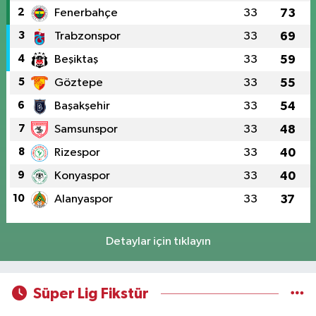
2
Fenerbahçe
33
73
3
Trabzonspor
33
69
4
Beşiktaş
33
59
5
Göztepe
33
55
6
Başakşehir
33
54
7
Samsunspor
33
48
8
Rizespor
33
40
9
Konyaspor
33
40
10
Alanyaspor
33
37
Detaylar için tıklayın
Süper Lig Fikstür