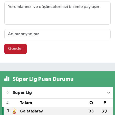
Gönder
Süper Lig Puan Durumu
Süper Lig
#
Takım
O
P
1
Galatasaray
33
77