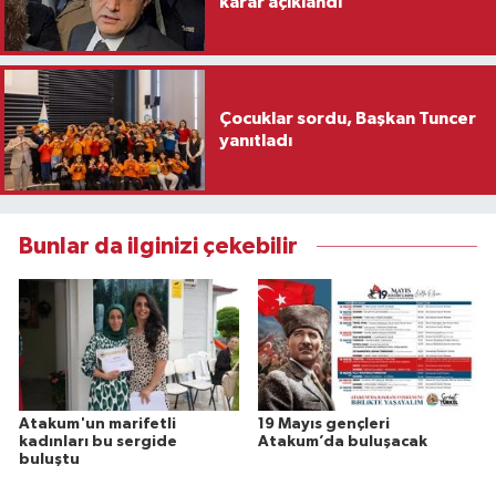
karar açıklandı
Çocuklar sordu, Başkan Tuncer
yanıtladı
Bunlar da ilginizi çekebilir
Atakum'un marifetli
19 Mayıs gençleri
kadınları bu sergide
Atakum’da buluşacak
buluştu