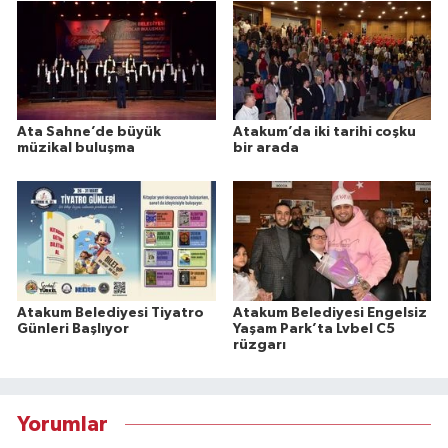
Ata Sahne’de büyük
Atakum’da iki tarihi coşku
müzikal buluşma
bir arada
Atakum Belediyesi Tiyatro
Atakum Belediyesi Engelsiz
Günleri Başlıyor
Yaşam Park’ta Lvbel C5
rüzgarı
Yorumlar