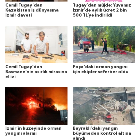
Cemil Tugay'dan
Tugay’dan müjde: Yuvamız
Kazakistan iş dünyasına
İzmir’de aylık ücret 2 bin
İzmir daveti
500 TL’ye indirildi
Cemil Tugay’dan
Foça'daki orman yangını
Basmane’nin asırlık mirasına
için ekipler seferber oldu
el izi
İzmir’in kuzeyinde orman
Bayraklı’daki yangın
yangını alarmı
büyümeden kontrol altına
alındı