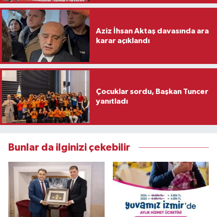
Aziz İhsan Aktaş davasında ara
karar açıklandı
Çocuklar sordu, Başkan Tuncer
yanıtladı
Bunlar da ilginizi çekebilir