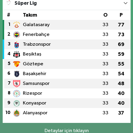
Süper Lig
#
Takım
O
P
1
Galatasaray
33
77
2
Fenerbahçe
33
73
3
Trabzonspor
33
69
4
Beşiktaş
33
59
5
Göztepe
33
55
6
Başakşehir
33
54
7
Samsunspor
33
48
8
Rizespor
33
40
9
Konyaspor
33
40
10
Alanyaspor
33
37
Detaylar için tıklayın