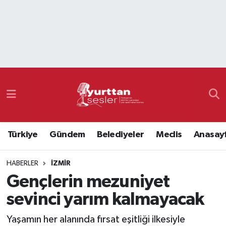
Nöbetçi Eczaneler
Hava Durumu
Namaz Vakitleri
Trafik Durumu
Türkiye
Gündem
Belediyeler
Meclis
Anasay
Süper Lig Puan Durumu ve Fikstür
HABERLER
İZMIR
Tüm Manşetler
Gençlerin mezuniyet
Son Dakika Haberleri
sevinci yarım kalmayacak
Haber Arşivi
Yaşamın her alanında fırsat eşitliği ilkesiyle