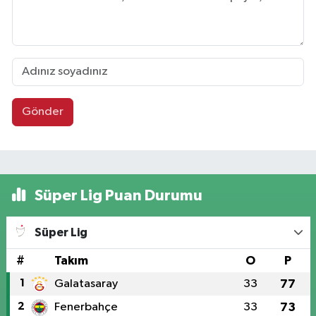
Gönder
Süper Lig Puan Durumu
Süper Lig
#
Takım
O
P
1
Galatasaray
33
77
2
Fenerbahçe
33
73