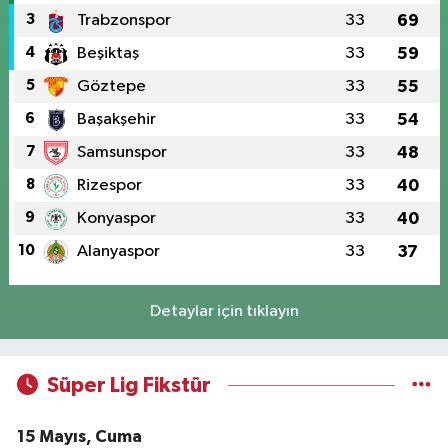
3
Trabzonspor
33
69
4
Beşiktaş
33
59
5
Göztepe
33
55
6
Başakşehir
33
54
7
Samsunspor
33
48
8
Rizespor
33
40
9
Konyaspor
33
40
10
Alanyaspor
33
37
Detaylar için tıklayın
Süper Lig Fikstür
15 Mayıs, Cuma