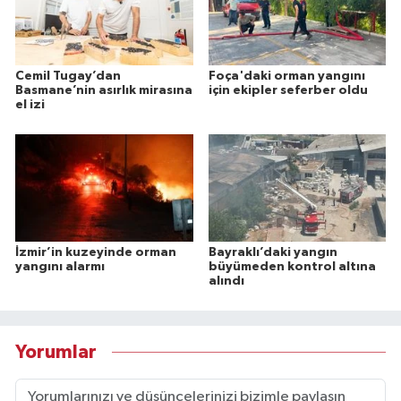
Cemil Tugay’dan
Foça'daki orman yangını
Basmane’nin asırlık mirasına
için ekipler seferber oldu
el izi
İzmir’in kuzeyinde orman
Bayraklı’daki yangın
yangını alarmı
büyümeden kontrol altına
alındı
Yorumlar