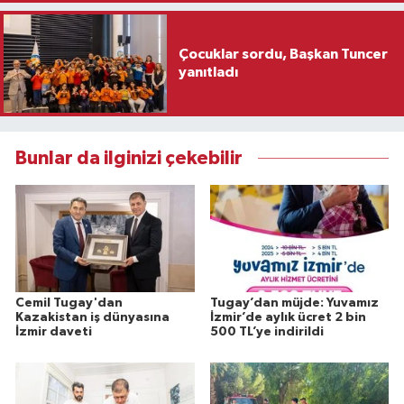
Çocuklar sordu, Başkan Tuncer
yanıtladı
Bunlar da ilginizi çekebilir
Cemil Tugay'dan
Tugay’dan müjde: Yuvamız
Kazakistan iş dünyasına
İzmir’de aylık ücret 2 bin
İzmir daveti
500 TL’ye indirildi