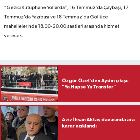
“Gezici Kütüphane Yollarda”, 16 Temmuz’da Çaybaşı, 17
Temmuz’da Yazıbaşı ve 18 Temmuz’da Göllüce
mahallelerinde 18.00-20.00 saatleri arasında hizmet
verecek.
Özgür Özel’den Aydın çıkışı:
"Ya Hapse Ya Transfer"
Aziz İhsan Aktaş davasında ara
karar açıklandı