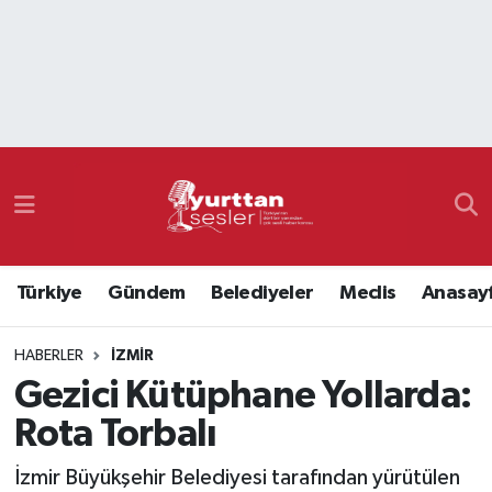
Nöbetçi Eczaneler
Hava Durumu
Namaz Vakitleri
Trafik Durumu
Türkiye
Gündem
Belediyeler
Meclis
Anasay
Süper Lig Puan Durumu ve Fikstür
HABERLER
İZMIR
Tüm Manşetler
Gezici Kütüphane Yollarda:
Son Dakika Haberleri
Rota Torbalı
Haber Arşivi
İzmir Büyükşehir Belediyesi tarafından yürütülen