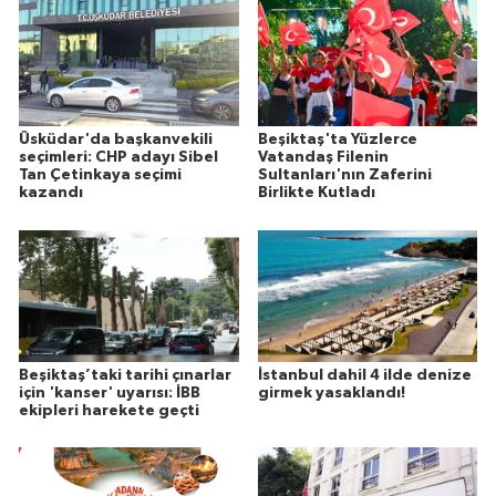
Üsküdar'da başkanvekili
Beşiktaş'ta Yüzlerce
seçimleri: CHP adayı Sibel
Vatandaş Filenin
Tan Çetinkaya seçimi
Sultanları'nın Zaferini
kazandı
Birlikte Kutladı
Beşiktaş’taki tarihi çınarlar
İstanbul dahil 4 ilde denize
için 'kanser' uyarısı: İBB
girmek yasaklandı!
ekipleri harekete geçti