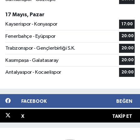
17 Mayıs, Pazar
Kayserispor - Konyaspor
17:00
Fenerbahçe - Eyüpspor
20:00
Trabzonspor - Gençlerbirliği S.K.
20:00
Kasımpaşa - Galatasaray
20:00
Antalyaspor - Kocaelispor
20:00
FACEBOOK
BEĞEN
X
TAKIP ET