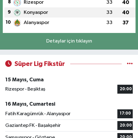
8
Rizespor
33
40
9
Konyaspor
33
40
10
Alanyaspor
33
37
Detaylar için tıklayın
Süper Lig Fikstür
15 Mayıs, Cuma
Rizespor - Beşiktaş
20:00
16 Mayıs, Cumartesi
Fatih Karagümrük - Alanyaspor
17:00
Gaziantep FK - Başakşehir
20:00
Samsunspor - Göztepe
20:00