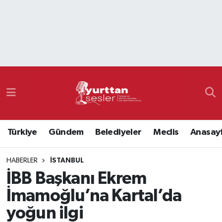
Nöbetçi Eczaneler
Hava Durumu
Namaz Vakitleri
Trafik Durumu
Türkiye
Gündem
Belediyeler
Meclis
Anasay
Süper Lig Puan Durumu ve Fikstür
HABERLER
İSTANBUL
Tüm Manşetler
İBB Başkanı Ekrem
Son Dakika Haberleri
İmamoğlu’na Kartal’da
yoğun ilgi
Haber Arşivi