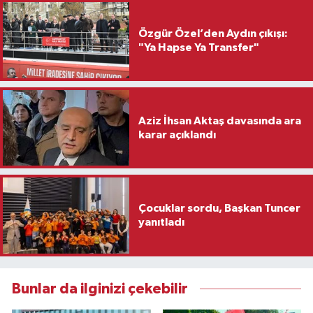
Özgür Özel’den Aydın çıkışı:
"Ya Hapse Ya Transfer"
Aziz İhsan Aktaş davasında ara
karar açıklandı
Çocuklar sordu, Başkan Tuncer
yanıtladı
Bunlar da ilginizi çekebilir