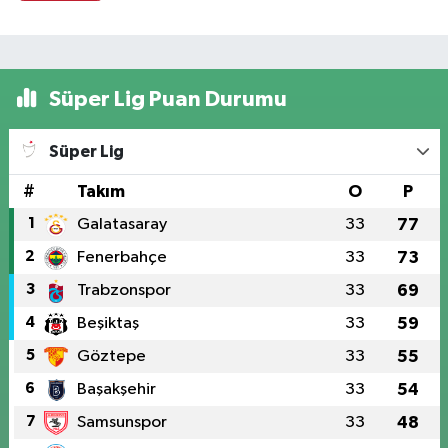
Süper Lig Puan Durumu
Süper Lig
#
Takım
O
P
1
Galatasaray
33
77
2
Fenerbahçe
33
73
3
Trabzonspor
33
69
4
Beşiktaş
33
59
5
Göztepe
33
55
6
Başakşehir
33
54
7
Samsunspor
33
48