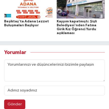
Beşiktaş’ta Adana Lezzet
Kayyım kapatmıştı: Şişli
Buluşmaları Başlıyor
Belediyesi'nden Fatma
Girik Kız Öğrenci Yurdu
açıklaması
Yorumlar
Gönder