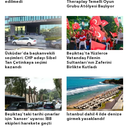
edilmedi
Theraplay Temelli Oyun
Grubu Atölyesi Başlıyor
Üsküdar'da başkanvekili
Beşiktaş'ta Yüzlerce
seçimleri: CHP adayı Sibel
Vatandaş Filenin
Tan Çetinkaya seçimi
Sultanları'nın Zaferini
kazandı
Birlikte Kutladı
Beşiktaş’taki tarihi çınarlar
İstanbul dahil 4 ilde denize
için 'kanser' uyarısı: İBB
girmek yasaklandı!
ekipleri harekete geçti