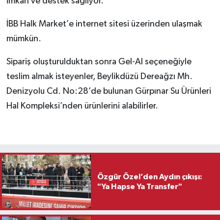
imkan ve destek sağlıyor.
İBB Halk Market’e internet sitesi üzerinden ulaşmak
mümkün.
Sipariş oluşturulduktan sonra Gel-Al seçeneğiyle
teslim almak isteyenler, Beylikdüzü Dereağzı Mh.
Denizyolu Cd. No:28’de bulunan Gürpınar Su Ürünleri
Hal Kompleksi’nden ürünlerini alabilirler.
Özgür Özel’den Aydın çıkışı:
"Ya Hapse Ya Transfer"