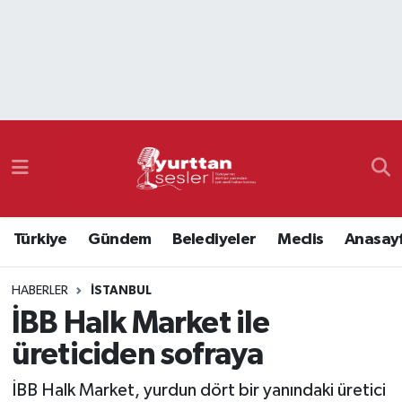
Nöbetçi Eczaneler
Hava Durumu
Namaz Vakitleri
Trafik Durumu
Türkiye
Gündem
Belediyeler
Meclis
Anasay
Süper Lig Puan Durumu ve Fikstür
HABERLER
İSTANBUL
Tüm Manşetler
İBB Halk Market ile
Son Dakika Haberleri
üreticiden sofraya
Haber Arşivi
İBB Halk Market, yurdun dört bir yanındaki üretici