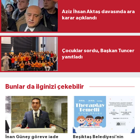
Aziz İhsan Aktaş davasında ara
karar açıklandı
Çocuklar sordu, Başkan Tuncer
yanıtladı
Bunlar da ilginizi çekebilir
İnan Güney göreve iade
Beşiktaş Belediyesi’nin