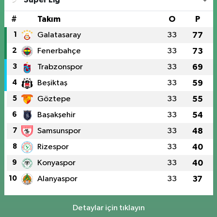
#
Takım
O
P
1
Galatasaray
33
77
2
Fenerbahçe
33
73
3
Trabzonspor
33
69
4
Beşiktaş
33
59
5
Göztepe
33
55
6
Başakşehir
33
54
7
Samsunspor
33
48
8
Rizespor
33
40
9
Konyaspor
33
40
10
Alanyaspor
33
37
Detaylar için tıklayın