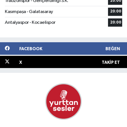
Trabzonspor - Gençlerbirliği S.K.
20:00
Kasımpaşa - Galatasaray
20:00
Antalyaspor - Kocaelispor
20:00
FACEBOOK
BEĞEN
X
TAKIP ET