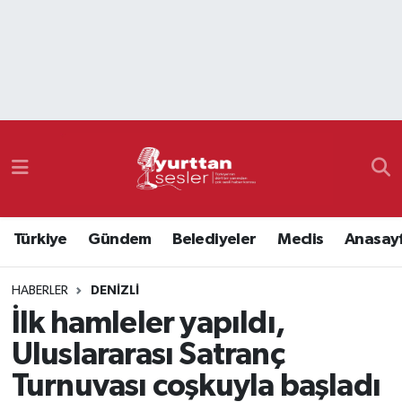
Nöbetçi Eczaneler
Hava Durumu
Namaz Vakitleri
Trafik Durumu
Türkiye
Gündem
Belediyeler
Meclis
Anasay
Süper Lig Puan Durumu ve Fikstür
HABERLER
DENIZLI
Tüm Manşetler
İlk hamleler yapıldı,
Son Dakika Haberleri
Uluslararası Satranç
Turnuvası coşkuyla başladı
Haber Arşivi