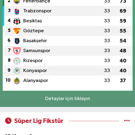
2
Fenerbahçe
33
73
3
Trabzonspor
33
69
4
Beşiktaş
33
59
5
Göztepe
33
55
6
Başakşehir
33
54
7
Samsunspor
33
48
8
Rizespor
33
40
9
Konyaspor
33
40
10
Alanyaspor
33
37
Detaylar için tıklayın
Süper Lig Fikstür