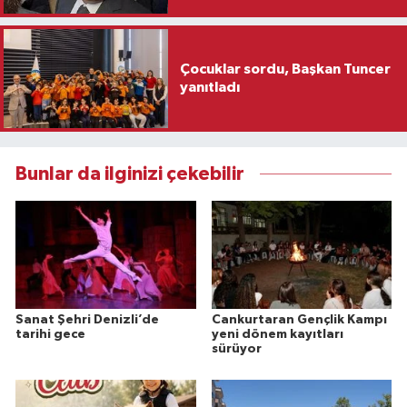
Çocuklar sordu, Başkan Tuncer
yanıtladı
Bunlar da ilginizi çekebilir
Sanat Şehri Denizli’de
Cankurtaran Gençlik Kampı
tarihi gece
yeni dönem kayıtları
sürüyor