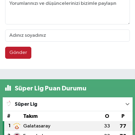
Gönder
Süper Lig Puan Durumu
Süper Lig
#
Takım
O
P
1
Galatasaray
33
77