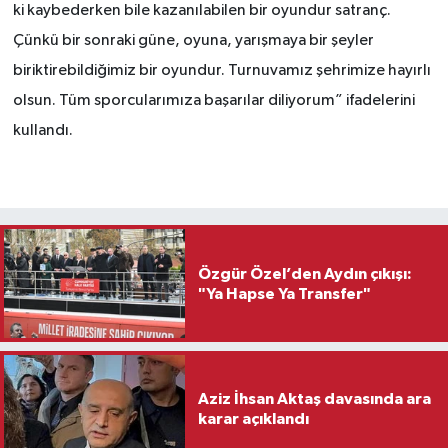
ki kaybederken bile kazanılabilen bir oyundur satranç.
Çünkü bir sonraki güne, oyuna, yarışmaya bir şeyler
biriktirebildiğimiz bir oyundur. Turnuvamız şehrimize hayırlı
olsun. Tüm sporcularımıza başarılar diliyorum” ifadelerini
kullandı.
Özgür Özel’den Aydın çıkışı:
"Ya Hapse Ya Transfer"
Aziz İhsan Aktaş davasında ara
karar açıklandı