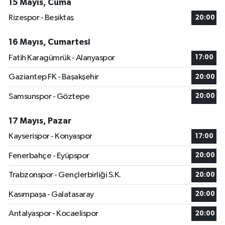
15 Mayıs, Cuma
Rizespor - Beşiktaş
20:00
16 Mayıs, Cumartesi
Fatih Karagümrük - Alanyaspor
17:00
Gaziantep FK - Başakşehir
20:00
Samsunspor - Göztepe
20:00
17 Mayıs, Pazar
Kayserispor - Konyaspor
17:00
Fenerbahçe - Eyüpspor
20:00
Trabzonspor - Gençlerbirliği S.K.
20:00
Kasımpaşa - Galatasaray
20:00
Antalyaspor - Kocaelispor
20:00