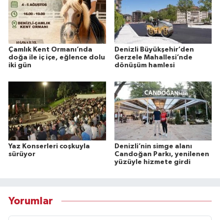
Çamlık Kent Ormanı’nda
Denizli Büyükşehir’den
doğa ile iç içe, eğlence dolu
Gerzele Mahallesi’nde
iki gün
dönüşüm hamlesi
Yaz Konserleri coşkuyla
Denizli’nin simge alanı
sürüyor
Candoğan Parkı, yenilenen
yüzüyle hizmete girdi
Yorumlar