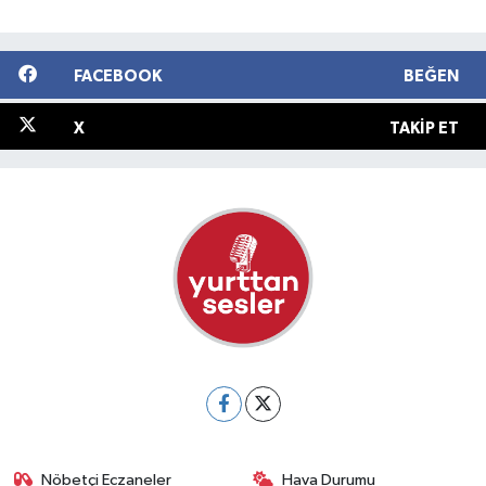
FACEBOOK
BEĞEN
X
TAKIP ET
Nöbetçi Eczaneler
Hava Durumu