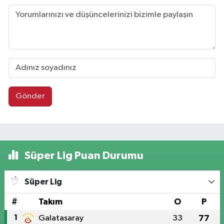
Gönder
Süper Lig Puan Durumu
Süper Lig
#
Takım
O
P
1
Galatasaray
33
77