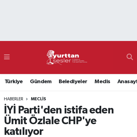
Nöbetçi Eczaneler
Hava Durumu
Namaz Vakitleri
Trafik Durumu
Türkiye
Gündem
Belediyeler
Meclis
Anasay
Süper Lig Puan Durumu ve Fikstür
HABERLER
MECLIS
Tüm Manşetler
İYİ Parti'den istifa eden
Son Dakika Haberleri
Ümit Özlale CHP'ye
katılıyor
Haber Arşivi