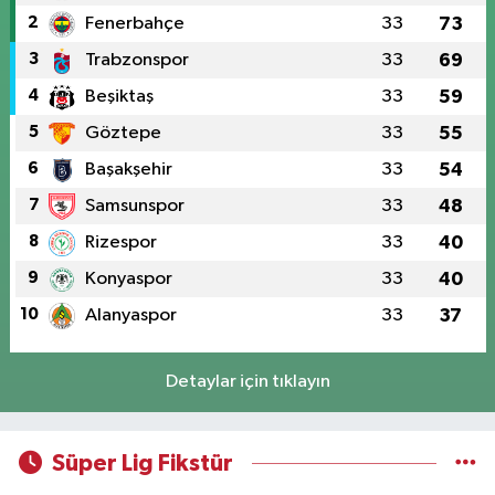
2
Fenerbahçe
33
73
3
Trabzonspor
33
69
4
Beşiktaş
33
59
5
Göztepe
33
55
6
Başakşehir
33
54
7
Samsunspor
33
48
8
Rizespor
33
40
9
Konyaspor
33
40
10
Alanyaspor
33
37
Detaylar için tıklayın
Süper Lig Fikstür