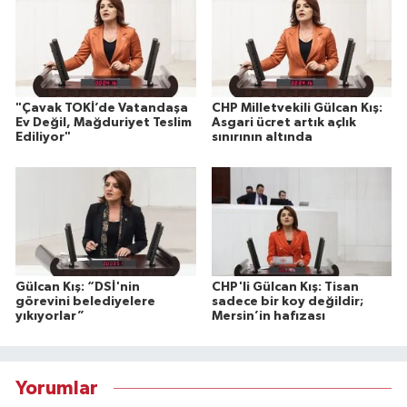
"Çavak TOKİ’de Vatandaşa
CHP Milletvekili Gülcan Kış:
Ev Değil, Mağduriyet Teslim
Asgari ücret artık açlık
Ediliyor"
sınırının altında
Gülcan Kış: “DSİ'nin
CHP'li Gülcan Kış: Tisan
görevini belediyelere
sadece bir koy değildir;
yıkıyorlar”
Mersin’in hafızası
Yorumlar