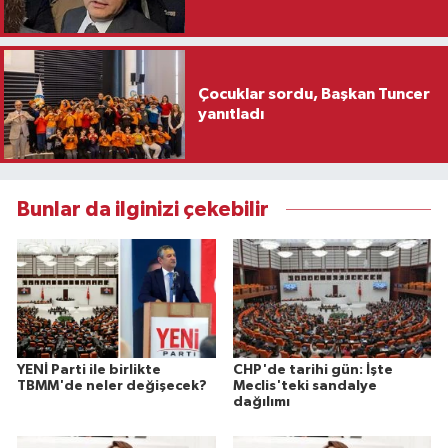
Çocuklar sordu, Başkan Tuncer
yanıtladı
Bunlar da ilginizi çekebilir
YENİ Parti ile birlikte
CHP'de tarihi gün: İşte
TBMM'de neler değişecek?
Meclis'teki sandalye
dağılımı