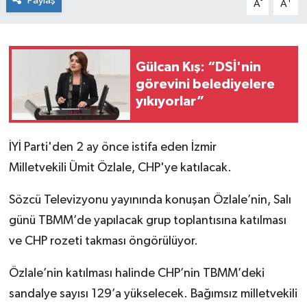
Paylaş
-
+
A
A
Gülcan Kış: “DSİ'nin
görevini belediyelere
yıkıyorlar”
İYİ Parti'den 2 ay önce istifa eden İzmir
Milletvekili Ümit Özlale, CHP'ye katılacak.
Sözcü Televizyonu yayınında konuşan Özlale’nin, Salı
günü TBMM’de yapılacak grup toplantısına katılması
ve CHP rozeti takması öngörülüyor.
Özlale’nin katılması halinde CHP’nin TBMM’deki
sandalye sayısı 129’a yükselecek. Bağımsız milletvekili