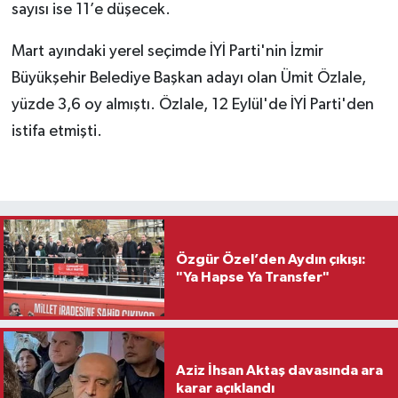
sayısı ise 11’e düşecek.
Mart ayındaki yerel seçimde İYİ Parti'nin İzmir
Büyükşehir Belediye Başkan adayı olan Ümit Özlale,
yüzde 3,6 oy almıştı. Özlale, 12 Eylül'de İYİ Parti'den
istifa etmişti.
Özgür Özel’den Aydın çıkışı:
"Ya Hapse Ya Transfer"
Aziz İhsan Aktaş davasında ara
karar açıklandı