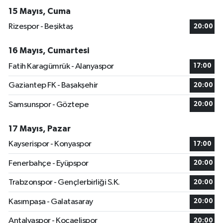
15 Mayıs, Cuma
Rizespor - Beşiktaş
20:00
16 Mayıs, Cumartesi
Fatih Karagümrük - Alanyaspor
17:00
Gaziantep FK - Başakşehir
20:00
Samsunspor - Göztepe
20:00
17 Mayıs, Pazar
Kayserispor - Konyaspor
17:00
Fenerbahçe - Eyüpspor
20:00
Trabzonspor - Gençlerbirliği S.K.
20:00
Kasımpaşa - Galatasaray
20:00
Antalyaspor - Kocaelispor
20:00