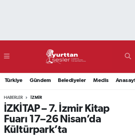
Nöbetçi Eczaneler
Hava Durumu
Namaz Vakitleri
Trafik Durumu
Türkiye
Gündem
Belediyeler
Meclis
Anasay
Süper Lig Puan Durumu ve Fikstür
HABERLER
İZMIR
Tüm Manşetler
İZKİTAP – 7. İzmir Kitap
Son Dakika Haberleri
Fuarı 17–26 Nisan’da
Kültürpark’ta
Haber Arşivi