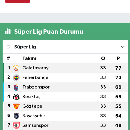
Süper Lig Puan Durumu
Süper Lig
#
Takım
O
P
1
Galatasaray
33
77
2
Fenerbahçe
33
73
3
Trabzonspor
33
69
4
Beşiktaş
33
59
5
Göztepe
33
55
6
Başakşehir
33
54
7
Samsunspor
33
48