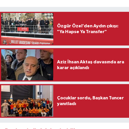
Özgür Özel’den Aydın çıkışı:
"Ya Hapse Ya Transfer"
Aziz İhsan Aktaş davasında ara
karar açıklandı
Çocuklar sordu, Başkan Tuncer
yanıtladı