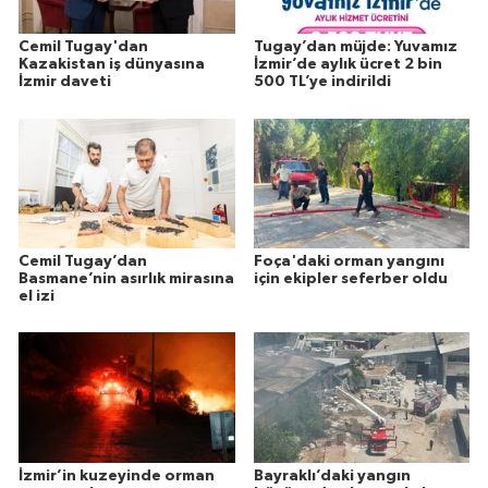
Cemil Tugay'dan
Tugay’dan müjde: Yuvamız
Kazakistan iş dünyasına
İzmir’de aylık ücret 2 bin
İzmir daveti
500 TL’ye indirildi
Cemil Tugay’dan
Foça'daki orman yangını
Basmane’nin asırlık mirasına
için ekipler seferber oldu
el izi
İzmir’in kuzeyinde orman
Bayraklı’daki yangın