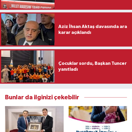
Aziz İhsan Aktaş davasında ara
karar açıklandı
Çocuklar sordu, Başkan Tuncer
yanıtladı
Bunlar da ilginizi çekebilir