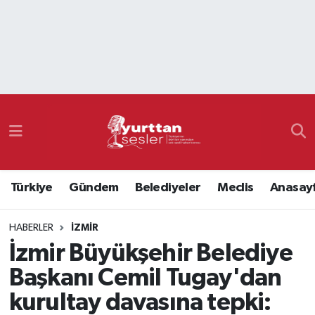
Nöbetçi Eczaneler
Hava Durumu
Namaz Vakitleri
Trafik Durumu
Türkiye
Gündem
Belediyeler
Meclis
Anasay
Süper Lig Puan Durumu ve Fikstür
HABERLER
İZMIR
Tüm Manşetler
İzmir Büyükşehir Belediye
Son Dakika Haberleri
Başkanı Cemil Tugay'dan
kurultay davasına tepki:
Haber Arşivi