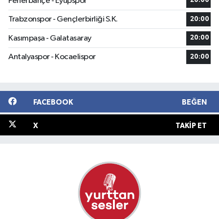
Fenerbahçe - Eyüpspor
20:00
Trabzonspor - Gençlerbirliği S.K.
20:00
Kasımpaşa - Galatasaray
20:00
Antalyaspor - Kocaelispor
20:00
FACEBOOK
BEĞEN
X
TAKIP ET