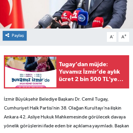
Paylaş
-
+
A
A
Tugay’dan müjde:
Yuvamız İzmir’de aylık
ücret 2 bin 500 TL’ye
indirildi
İzmir Büyükşehir Belediye Başkanı Dr. Cemil Tugay,
Cumhuriyet Halk Partisi’nin 38. Olağan Kurultayı’na ilişkin
Ankara 42. Asliye Hukuk Mahkemesinde görülecek davaya
yönelik görüşlerini ifade eden bir açıklama yayımladı. Başkan