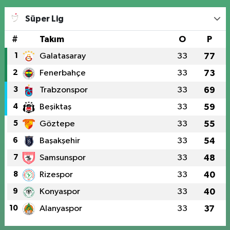
Süper Lig
#
Takım
O
P
1
Galatasaray
33
77
2
Fenerbahçe
33
73
3
Trabzonspor
33
69
4
Beşiktaş
33
59
5
Göztepe
33
55
6
Başakşehir
33
54
7
Samsunspor
33
48
8
Rizespor
33
40
9
Konyaspor
33
40
10
Alanyaspor
33
37