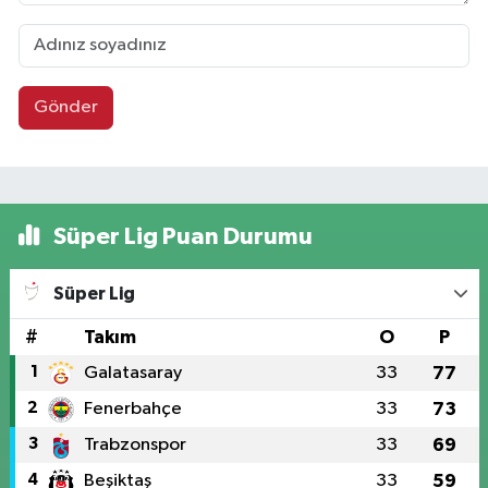
Gönder
Süper Lig Puan Durumu
Süper Lig
#
Takım
O
P
1
Galatasaray
33
77
2
Fenerbahçe
33
73
3
Trabzonspor
33
69
4
Beşiktaş
33
59