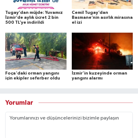
Tugay’dan müjde: Yuvamız
Cemil Tugay’dan
İzmir’de aylık ücret 2 bin
Basmane’nin asırlık mirasına
500 TL’ye indirildi
el izi
Foça'daki orman yangını
İzmir’in kuzeyinde orman
için ekipler seferber oldu
yangını alarmı
Yorumlar