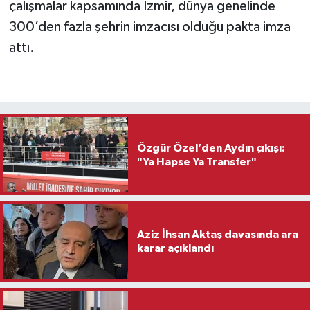
çalışmalar kapsamında İzmir, dünya genelinde
300’den fazla şehrin imzacısı olduğu pakta imza
attı.
Özgür Özel’den Aydın çıkışı:
"Ya Hapse Ya Transfer"
Aziz İhsan Aktaş davasında ara
karar açıklandı