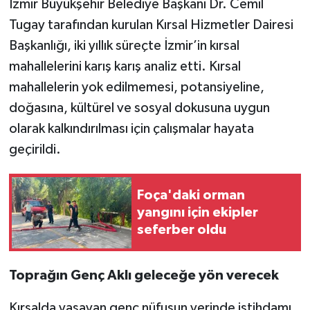
İzmir Büyükşehir Belediye Başkanı Dr. Cemil
Tugay tarafından kurulan Kırsal Hizmetler Dairesi
Başkanlığı, iki yıllık süreçte İzmir’in kırsal
mahallelerini karış karış analiz etti. Kırsal
mahallelerin yok edilmemesi, potansiyeline,
doğasına, kültürel ve sosyal dokusuna uygun
olarak kalkındırılması için çalışmalar hayata
geçirildi.
Foça'daki orman
yangını için ekipler
seferber oldu
Toprağın Genç Aklı geleceğe yön verecek
Kırsalda yaşayan genç nüfusun yerinde istihdamı