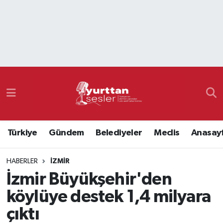
Nöbetçi Eczaneler
Hava Durumu
Namaz Vakitleri
Trafik Durumu
Türkiye
Gündem
Belediyeler
Meclis
Anasay
Süper Lig Puan Durumu ve Fikstür
HABERLER
İZMIR
Tüm Manşetler
İzmir Büyükşehir'den
Son Dakika Haberleri
köylüye destek 1,4 milyara
çıktı
Haber Arşivi