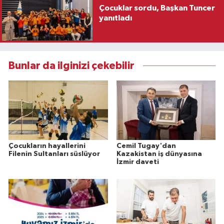
Çocuklar sordu, Başkan Tuncer
yanıtladı
Bunlar da ilginizi çekebilir
Çocukların hayallerini
Cemil Tugay'dan
Filenin Sultanları süslüyor
Kazakistan iş dünyasına
İzmir daveti