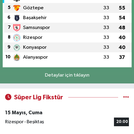
5
Göztepe
33
55
6
Başakşehir
33
54
7
Samsunspor
33
48
8
Rizespor
33
40
9
Konyaspor
33
40
10
Alanyaspor
33
37
Detaylar için tıklayın
Süper Lig Fikstür
15 Mayıs, Cuma
Rizespor - Beşiktaş
20:00