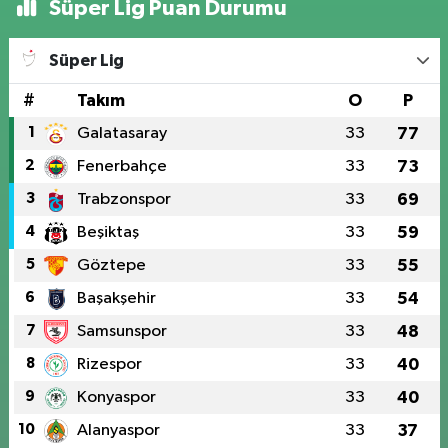
Süper Lig Puan Durumu
Süper Lig
#
Takım
O
P
1
Galatasaray
33
77
2
Fenerbahçe
33
73
3
Trabzonspor
33
69
4
Beşiktaş
33
59
5
Göztepe
33
55
6
Başakşehir
33
54
7
Samsunspor
33
48
8
Rizespor
33
40
9
Konyaspor
33
40
10
Alanyaspor
33
37