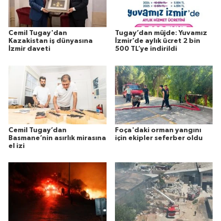
Cemil Tugay'dan
Tugay’dan müjde: Yuvamız
Kazakistan iş dünyasına
İzmir’de aylık ücret 2 bin
İzmir daveti
500 TL’ye indirildi
Cemil Tugay’dan
Foça'daki orman yangını
Basmane’nin asırlık mirasına
için ekipler seferber oldu
el izi