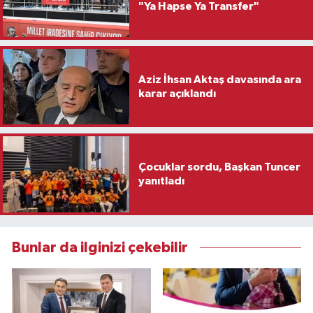
"Ya Hapse Ya Transfer"
Aziz İhsan Aktaş davasında ara
karar açıklandı
Çocuklar sordu, Başkan Tuncer
yanıtladı
Bunlar da ilginizi çekebilir