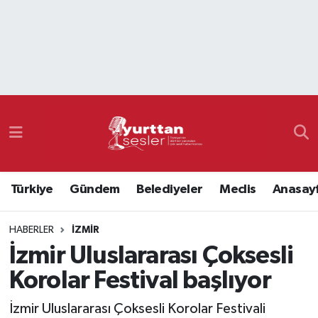
Nöbetçi Eczaneler
Hava Durumu
Namaz Vakitleri
Trafik Durumu
Türkiye
Gündem
Belediyeler
Meclis
Anasay
Süper Lig Puan Durumu ve Fikstür
HABERLER
İZMIR
Tüm Manşetler
İzmir Uluslararası Çoksesli
Son Dakika Haberleri
Korolar Festival başlıyor
Haber Arşivi
İzmir Uluslararası Çoksesli Korolar Festivali