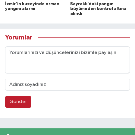
İzmir’in kuzeyinde orman
Bayraklı’daki yangın
yangını alarmı
büyümeden kontrol altına
alındı
Yorumlar
Gönder