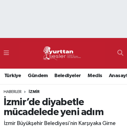
Nöbetçi Eczaneler
Hava Durumu
Namaz Vakitleri
Trafik Durumu
Türkiye
Gündem
Belediyeler
Meclis
Anasay
Süper Lig Puan Durumu ve Fikstür
HABERLER
İZMIR
Tüm Manşetler
İzmir’de diyabetle
Son Dakika Haberleri
mücadelede yeni adım
Haber Arşivi
İzmir Büyükşehir Belediyesi’nin Karşıyaka Girne