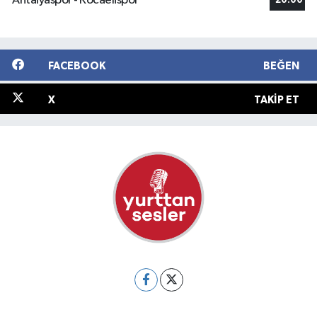
Antalyaspor - Kocaelispor
20:00
FACEBOOK
BEĞEN
X
TAKIP ET