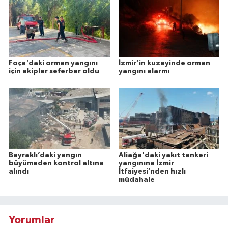
Foça'daki orman yangını
İzmir’in kuzeyinde orman
için ekipler seferber oldu
yangını alarmı
Bayraklı’daki yangın
Aliağa'daki yakıt tankeri
büyümeden kontrol altına
yangınına İzmir
alındı
İtfaiyesi’nden hızlı
müdahale
Yorumlar