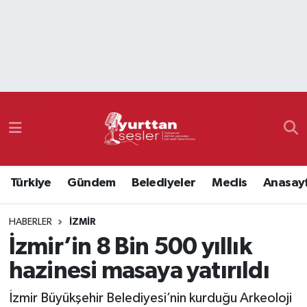
Nöbetçi Eczaneler
Hava Durumu
Namaz Vakitleri
Trafik Durumu
Türkiye
Gündem
Belediyeler
Meclis
Anasay
Süper Lig Puan Durumu ve Fikstür
HABERLER
İZMIR
Tüm Manşetler
İzmir’in 8 Bin 500 yıllık
Son Dakika Haberleri
hazinesi masaya yatırıldı
Haber Arşivi
İzmir Büyükşehir Belediyesi’nin kurduğu Arkeoloji