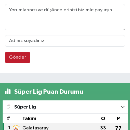
Gönder
Süper Lig Puan Durumu
Süper Lig
#
Takım
O
P
1
Galatasaray
33
77