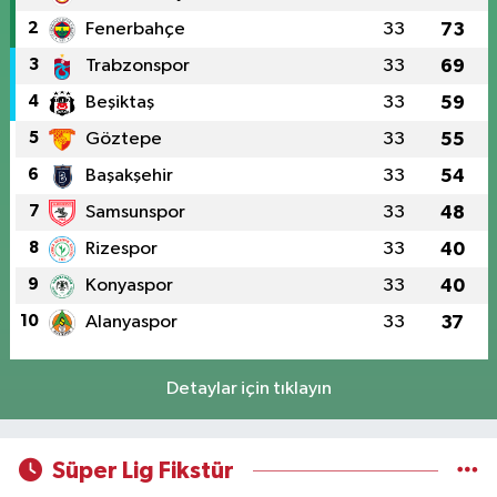
2
Fenerbahçe
33
73
3
Trabzonspor
33
69
4
Beşiktaş
33
59
5
Göztepe
33
55
6
Başakşehir
33
54
7
Samsunspor
33
48
8
Rizespor
33
40
9
Konyaspor
33
40
10
Alanyaspor
33
37
Detaylar için tıklayın
Süper Lig Fikstür