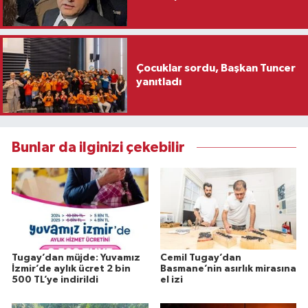
Çocuklar sordu, Başkan Tuncer
yanıtladı
Bunlar da ilginizi çekebilir
Tugay’dan müjde: Yuvamız
Cemil Tugay’dan
İzmir’de aylık ücret 2 bin
Basmane’nin asırlık mirasına
500 TL’ye indirildi
el izi