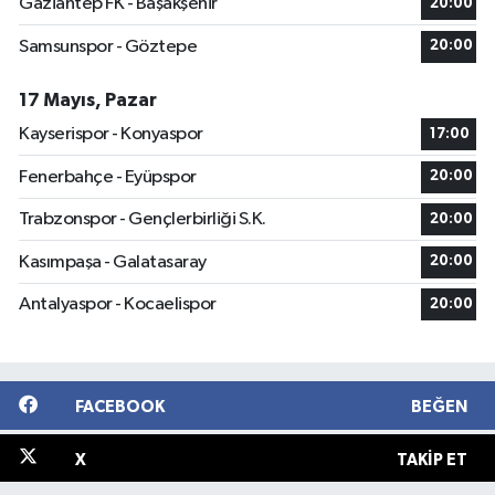
Gaziantep FK - Başakşehir
20:00
Samsunspor - Göztepe
20:00
17 Mayıs, Pazar
Kayserispor - Konyaspor
17:00
Fenerbahçe - Eyüpspor
20:00
Trabzonspor - Gençlerbirliği S.K.
20:00
Kasımpaşa - Galatasaray
20:00
Antalyaspor - Kocaelispor
20:00
FACEBOOK
BEĞEN
X
TAKIP ET