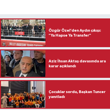
Özgür Özel’den Aydın çıkışı:
"Ya Hapse Ya Transfer"
Aziz İhsan Aktaş davasında ara
karar açıklandı
Çocuklar sordu, Başkan Tuncer
yanıtladı