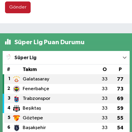
Gönder
Süper Lig Puan Durumu
Süper Lig
#
Takım
O
P
1
Galatasaray
33
77
2
Fenerbahçe
33
73
3
Trabzonspor
33
69
4
Beşiktaş
33
59
5
Göztepe
33
55
6
Başakşehir
33
54