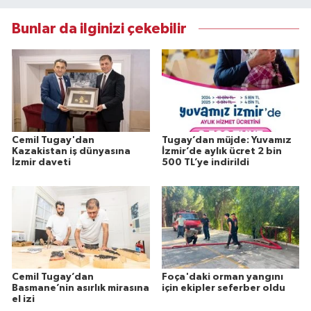
Bunlar da ilginizi çekebilir
Cemil Tugay'dan
Tugay’dan müjde: Yuvamız
Kazakistan iş dünyasına
İzmir’de aylık ücret 2 bin
İzmir daveti
500 TL’ye indirildi
Cemil Tugay’dan
Foça'daki orman yangını
Basmane’nin asırlık mirasına
için ekipler seferber oldu
el izi