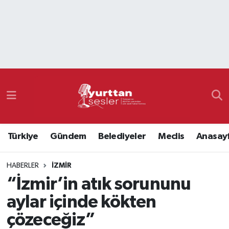
Nöbetçi Eczaneler
Hava Durumu
Namaz Vakitleri
Trafik Durumu
Türkiye
Gündem
Belediyeler
Meclis
Anasay
Süper Lig Puan Durumu ve Fikstür
HABERLER
İZMIR
Tüm Manşetler
“İzmir’in atık sorununu
Son Dakika Haberleri
aylar içinde kökten
çözeceğiz”
Haber Arşivi