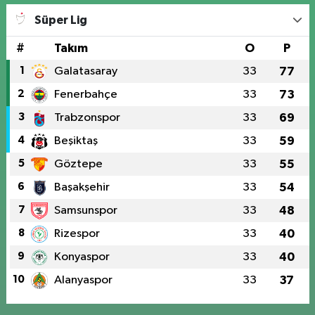
Süper Lig
#
Takım
O
P
1
Galatasaray
33
77
2
Fenerbahçe
33
73
3
Trabzonspor
33
69
4
Beşiktaş
33
59
5
Göztepe
33
55
6
Başakşehir
33
54
7
Samsunspor
33
48
8
Rizespor
33
40
9
Konyaspor
33
40
10
Alanyaspor
33
37