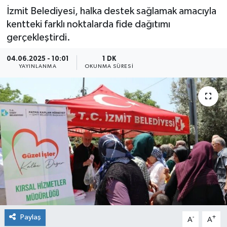
İzmit Belediyesi, halka destek sağlamak amacıyla
kentteki farklı noktalarda fide dağıtımı
gerçekleştirdi.
04.06.2025 - 10:01
1 DK
YAYINLANMA
OKUNMA SÜRESI
Paylaş
-
+
A
A