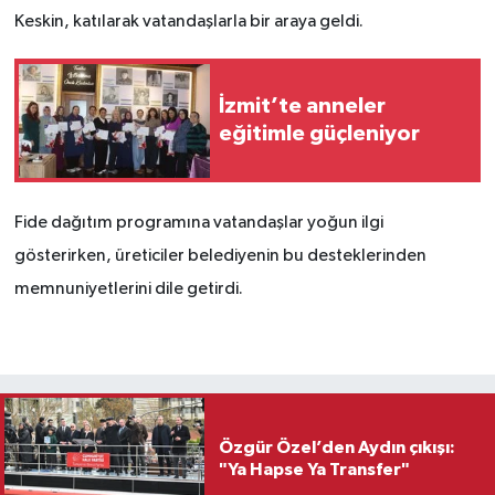
Keskin, katılarak vatandaşlarla bir araya geldi.
İzmit’te anneler
eğitimle güçleniyor
Fide dağıtım programına vatandaşlar yoğun ilgi
gösterirken, üreticiler belediyenin bu desteklerinden
memnuniyetlerini dile getirdi.
Özgür Özel’den Aydın çıkışı:
"Ya Hapse Ya Transfer"