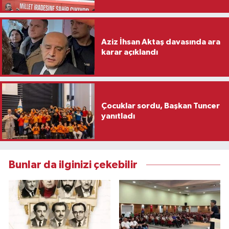
Aziz İhsan Aktaş davasında ara
karar açıklandı
Çocuklar sordu, Başkan Tuncer
yanıtladı
Bunlar da ilginizi çekebilir