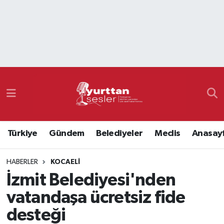
Nöbetçi Eczaneler
Hava Durumu
Namaz Vakitleri
Trafik Durumu
Türkiye
Gündem
Belediyeler
Meclis
Anasay
Süper Lig Puan Durumu ve Fikstür
HABERLER
KOCAELI
Tüm Manşetler
İzmit Belediyesi'nden
Son Dakika Haberleri
vatandaşa ücretsiz fide
desteği
Haber Arşivi