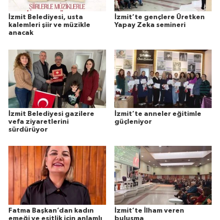
İzmit Belediyesi, usta
İzmit’te gençlere Üretken
kalemleri şiir ve müzikle
Yapay Zeka semineri
anacak
İzmit Belediyesi gazilere
İzmit’te anneler eğitimle
vefa ziyaretlerini
güçleniyor
sürdürüyor
Fatma Başkan’dan kadın
İzmit’te İlham veren
emeği ve eşitlik için anlamlı
buluşma