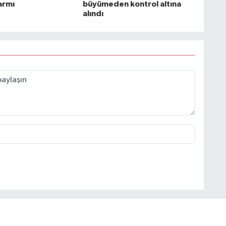
armı
büyümeden kontrol altına
alındı