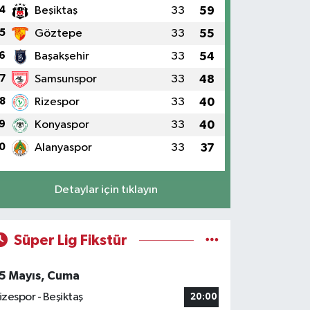
4
Beşiktaş
33
59
5
Göztepe
33
55
6
Başakşehir
33
54
7
Samsunspor
33
48
8
Rizespor
33
40
9
Konyaspor
33
40
0
Alanyaspor
33
37
Detaylar için tıklayın
Süper Lig Fikstür
5 Mayıs, Cuma
izespor - Beşiktaş
20:00