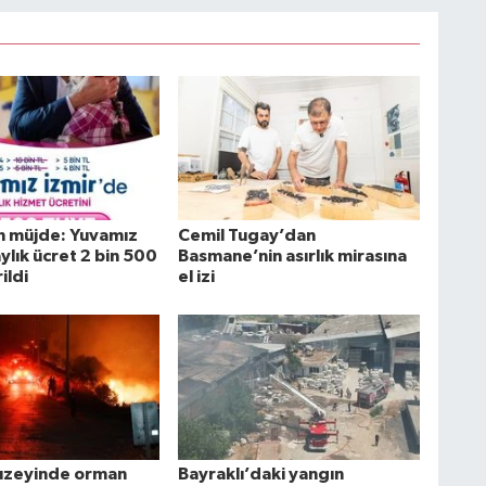
 müjde: Yuvamız
Cemil Tugay’dan
ylık ücret 2 bin 500
Basmane’nin asırlık mirasına
ildi
el izi
kuzeyinde orman
Bayraklı’daki yangın