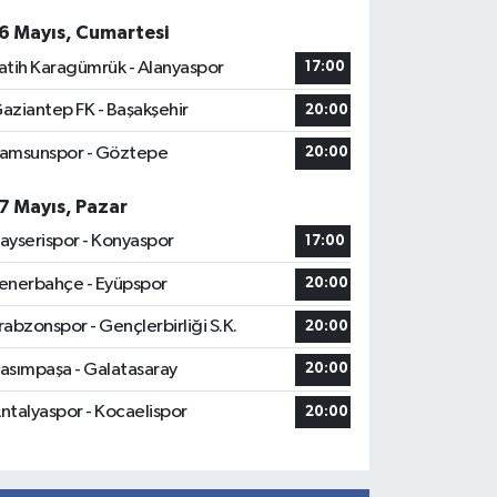
6 Mayıs, Cumartesi
atih Karagümrük - Alanyaspor
17:00
aziantep FK - Başakşehir
20:00
amsunspor - Göztepe
20:00
7 Mayıs, Pazar
ayserispor - Konyaspor
17:00
enerbahçe - Eyüpspor
20:00
rabzonspor - Gençlerbirliği S.K.
20:00
asımpaşa - Galatasaray
20:00
ntalyaspor - Kocaelispor
20:00