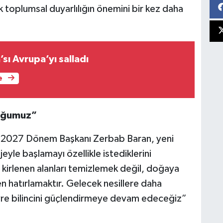
k toplumsal duyarlılığın önemini bir kez daha
’sı Avrupa’yı salladı
e
luğumuz”
6-2027 Dönem Başkanı Zerbab Baran, yeni
yle başlamayı özellikle istediklerini
 kirlenen alanları temizlemek değil, doğaya
 hatırlamaktır. Gelecek nesillere daha
evre bilincini güçlendirmeye devam edeceğiz”