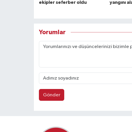
ekipler seferber oldu
yangını al
Yorumlar
Gönder