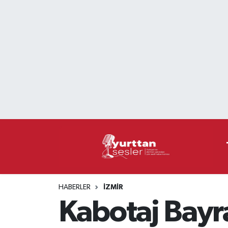
Nöbetçi Eczaneler
Hava Durumu
Namaz Vakitleri
Trafik Durumu
Süper Lig Puan Durumu ve Fikstür
Tüm Manşetler
HABERLER
İZMIR
Son Dakika Haberleri
Kabotaj Bayra
Haber Arşivi