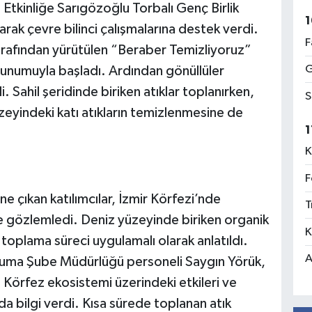
. Etkinliğe Sarıgözoğlu Torbalı Genç Birlik
1
arak çevre bilinci çalışmalarına destek verdi.
F
tarafından yürütülen “Beraber Temizliyoruz”
G
e sunumuyla başladı. Ardından gönüllüler
i. Sahil şeridinde biriken atıklar toplanırken,
S
üzeyindeki katı atıkların temizlenmesine de
1
K
F
çıkan katılımcılar, İzmir Körfezi’nde
T
de gözlemledi. Deniz yüzeyinde biriken organik
K
ın toplama süreci uygulamalı olarak anlatıldı.
A
ruma Şube Müdürlüğü personeli Saygın Yörük,
ri, Körfez ekosistemi üzerindeki etkileri ve
a bilgi verdi. Kısa sürede toplanan atık