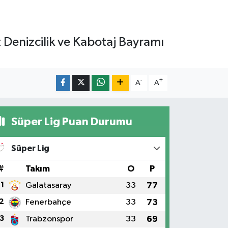
 Denizcilik ve Kabotaj Bayramı
-
+
A
A
Süper Lig Puan Durumu
Süper Lig
#
Takım
O
P
1
Galatasaray
33
77
2
Fenerbahçe
33
73
3
Trabzonspor
33
69