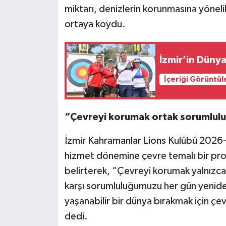
miktarı, denizlerin korunmasına yöneli
ortaya koydu.
İzmir’in Dünya
İçeriği Görüntül
“Çevreyi korumak ortak sorumlu
İzmir Kahramanlar Lions Kulübü 202
hizmet dönemine çevre temalı bir proje
belirterek, “Çevreyi korumak yalnızca
karşı sorumluluğumuzu her gün yeniden
yaşanabilir bir dünya bırakmak için ç
dedi.