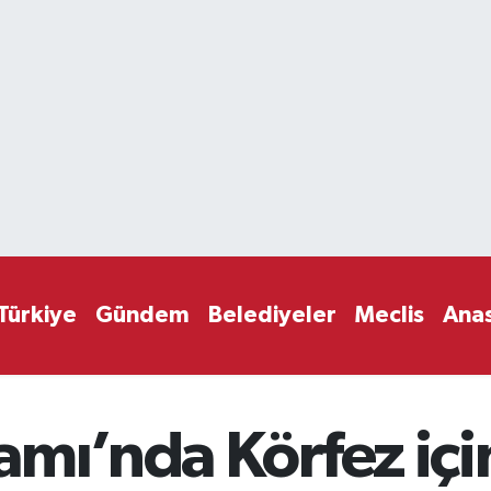
Türkiye
Gündem
Belediyeler
Meclis
Ana
mı’nda Körfez içi