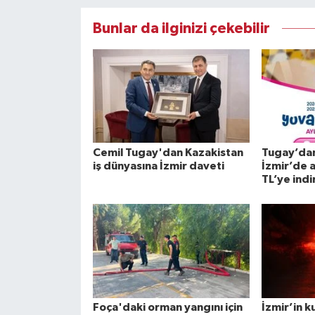
Bunlar da ilginizi çekebilir
Cemil Tugay'dan Kazakistan
Tugay’dan
iş dünyasına İzmir daveti
İzmir’de a
TL’ye indir
Foça'daki orman yangını için
İzmir’in 