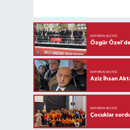
EDITÖRÜN SEÇTIĞI
Özgür Özel’den
EDITÖRÜN SEÇTIĞI
Aziz İhsan Akt
EDITÖRÜN SEÇTIĞI
Çocuklar sordu