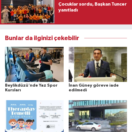
Çocuklar sordu, Başkan Tuncer
yanıtladı
Bunlar da ilginizi çekebilir
Beylikdüzü'nde Yaz Spor
İnan Güney göreve iade
Kursları
edilmedi