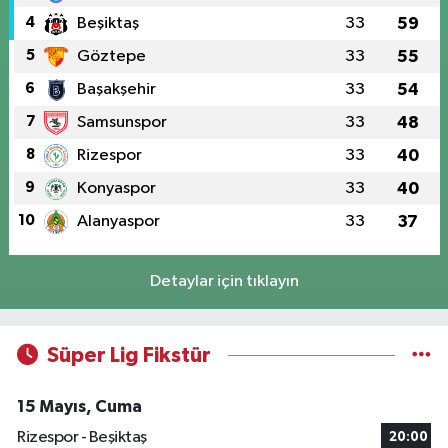
4
Beşiktaş
33
59
5
Göztepe
33
55
6
Başakşehir
33
54
7
Samsunspor
33
48
8
Rizespor
33
40
9
Konyaspor
33
40
10
Alanyaspor
33
37
Detaylar için tıklayın
Süper Lig Fikstür
15 Mayıs, Cuma
Rizespor - Beşiktaş
20:00