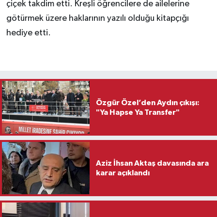
çiçek takdim etti. Kreşli öğrencilere de ailelerine
götürmek üzere haklarının yazılı olduğu kitapçığı
hediye etti.
Özgür Özel’den Aydın çıkışı:
"Ya Hapse Ya Transfer"
Aziz İhsan Aktaş davasında ara
karar açıklandı