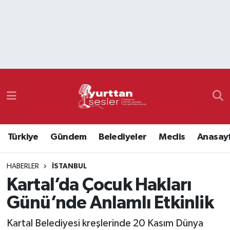
Nöbetçi Eczaneler
Hava Durumu
Namaz Vakitleri
Trafik Durumu
Türkiye
Gündem
Belediyeler
Meclis
Anasay
Süper Lig Puan Durumu ve Fikstür
HABERLER
İSTANBUL
Tüm Manşetler
Kartal’da Çocuk Hakları
Son Dakika Haberleri
Günü’nde Anlamlı Etkinlik
Haber Arşivi
Kartal Belediyesi kreşlerinde 20 Kasım Dünya