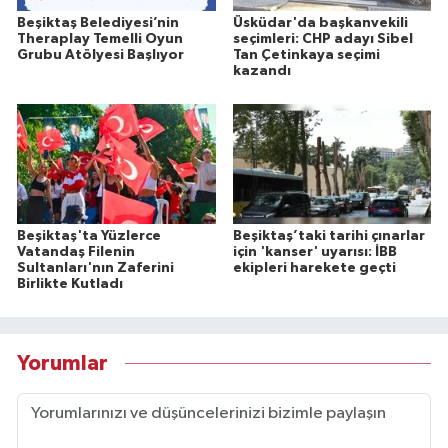
Beşiktaş Belediyesi’nin
Üsküdar'da başkanvekili
Theraplay Temelli Oyun
seçimleri: CHP adayı Sibel
Grubu Atölyesi Başlıyor
Tan Çetinkaya seçimi
kazandı
Beşiktaş'ta Yüzlerce
Beşiktaş’taki tarihi çınarlar
Vatandaş Filenin
için 'kanser' uyarısı: İBB
Sultanları'nın Zaferini
ekipleri harekete geçti
Birlikte Kutladı
Yorumlar