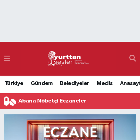
Nöbetçi Eczaneler
Hava Durumu
Namaz Vakitleri
Trafik Durumu
Türkiye
Gündem
Belediyeler
Meclis
Anasay
Süper Lig Puan Durumu ve Fikstür
Abana Nöbetçi Eczaneler
Tüm Manşetler
Son Dakika Haberleri
Haber Arşivi