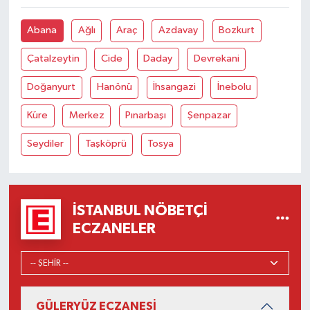
Abana
Ağlı
Araç
Azdavay
Bozkurt
Çatalzeytin
Cide
Daday
Devrekani
Doğanyurt
Hanönü
İhsangazi
İnebolu
Küre
Merkez
Pınarbaşı
Şenpazar
Seydiler
Taşköprü
Tosya
İSTANBUL NÖBETÇI
ECZANELER
GÜLERYÜZ ECZANESİ