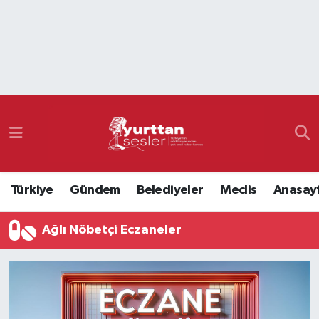
Nöbetçi Eczaneler
Hava Durumu
Namaz Vakitleri
Trafik Durumu
Türkiye
Gündem
Belediyeler
Meclis
Anasay
Süper Lig Puan Durumu ve Fikstür
Ağlı Nöbetçi Eczaneler
Tüm Manşetler
Son Dakika Haberleri
Haber Arşivi