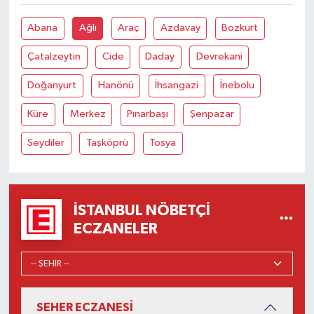
Abana
Ağlı
Araç
Azdavay
Bozkurt
Çatalzeytin
Cide
Daday
Devrekani
Doğanyurt
Hanönü
İhsangazi
İnebolu
Küre
Merkez
Pınarbaşı
Şenpazar
Seydiler
Taşköprü
Tosya
İSTANBUL NÖBETÇI
ECZANELER
SEHER ECZANESİ