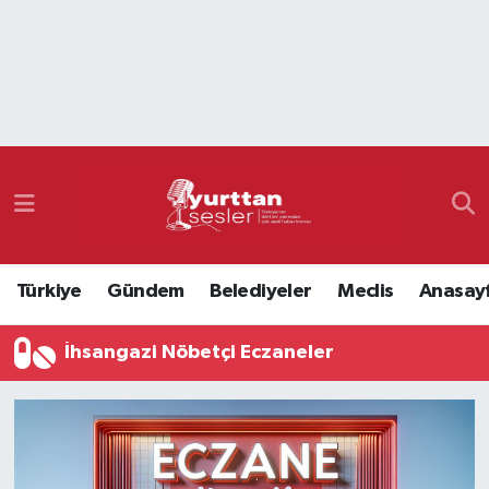
Nöbetçi Eczaneler
Hava Durumu
Namaz Vakitleri
Trafik Durumu
Türkiye
Gündem
Belediyeler
Meclis
Anasay
Süper Lig Puan Durumu ve Fikstür
İhsangazi Nöbetçi Eczaneler
Tüm Manşetler
Son Dakika Haberleri
Haber Arşivi