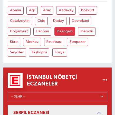
Abana
Ağlı
Araç
Azdavay
Bozkurt
Çatalzeytin
Cide
Daday
Devrekani
Doğanyurt
Hanönü
İhsangazi
İnebolu
Küre
Merkez
Pınarbaşı
Şenpazar
Seydiler
Taşköprü
Tosya
İSTANBUL NÖBETÇI
ECZANELER
SERPİL ECZANESİ