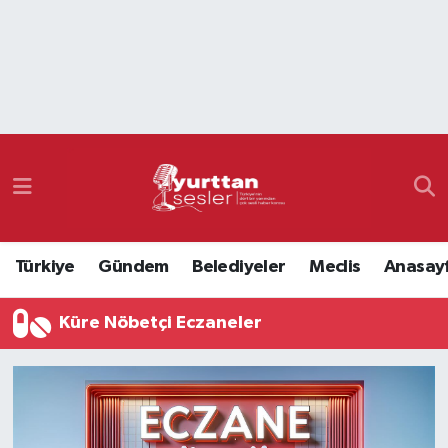
Nöbetçi Eczaneler
Hava Durumu
Namaz Vakitleri
Trafik Durumu
Türkiye
Gündem
Belediyeler
Meclis
Anasay
Süper Lig Puan Durumu ve Fikstür
Küre Nöbetçi Eczaneler
Tüm Manşetler
Son Dakika Haberleri
Haber Arşivi