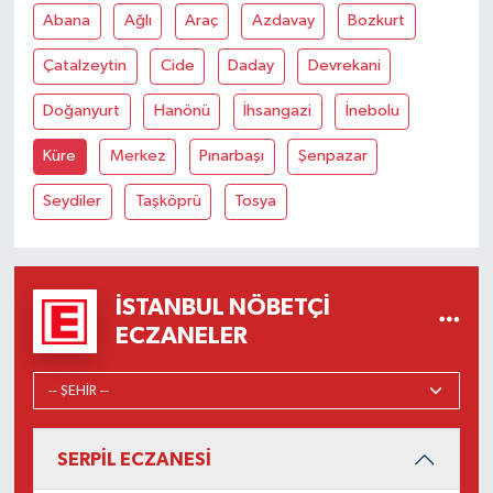
Abana
Ağlı
Araç
Azdavay
Bozkurt
Çatalzeytin
Cide
Daday
Devrekani
Doğanyurt
Hanönü
İhsangazi
İnebolu
Küre
Merkez
Pınarbaşı
Şenpazar
Seydiler
Taşköprü
Tosya
İSTANBUL NÖBETÇI
ECZANELER
SERPİL ECZANESİ