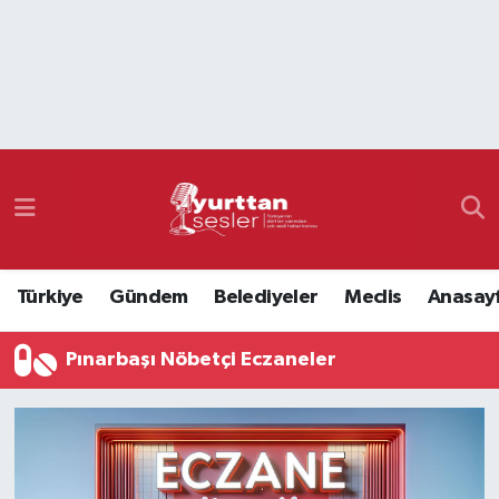
Nöbetçi Eczaneler
Hava Durumu
Namaz Vakitleri
Trafik Durumu
Türkiye
Gündem
Belediyeler
Meclis
Anasay
Süper Lig Puan Durumu ve Fikstür
Pınarbaşı Nöbetçi Eczaneler
Tüm Manşetler
Son Dakika Haberleri
Haber Arşivi