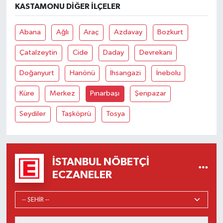
KASTAMONU DIĞER İLÇELER
Abana
Ağlı
Araç
Azdavay
Bozkurt
Çatalzeytin
Cide
Daday
Devrekani
Doğanyurt
Hanönü
İhsangazi
İnebolu
Küre
Merkez
Pınarbaşı
Şenpazar
Seydiler
Taşköprü
Tosya
İSTANBUL NÖBETÇI
ECZANELER