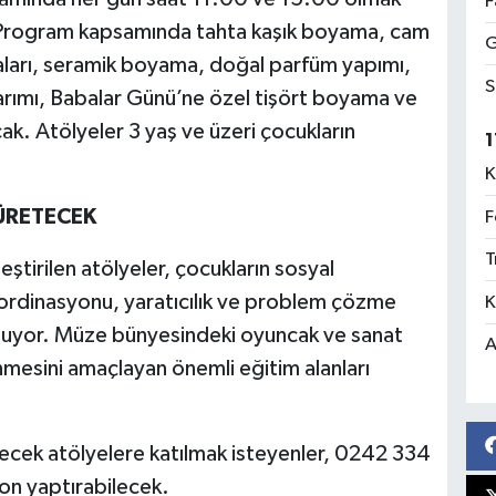
F
k. Program kapsamında tahta kaşık boyama, cam
G
ları, seramik boyama, doğal parfüm yapımı,
S
sarımı, Babalar Günü’ne özel tişört boyama ve
cak. Atölyeler 3 yaş ve üzeri çocukların
1
K
ÜRETECEK
F
T
irilen atölyeler, çocukların sosyal
oordinasyonu, yaratıcılık ve problem çözme
K
oluyor. Müze bünyesindeki oyuncak ve sanat
A
nmesini amaçlayan önemli eğitim alanları
rilecek atölyelere katılmak isteyenler, 0242 334
on yaptırabilecek.