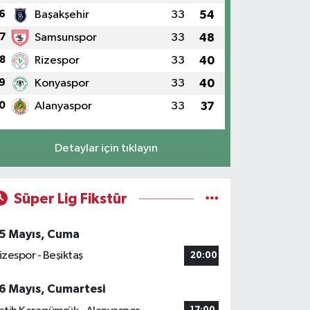
6
Başakşehir
33
54
7
Samsunspor
33
48
8
Rizespor
33
40
9
Konyaspor
33
40
0
Alanyaspor
33
37
Detaylar için tıklayın
Süper Lig Fikstür
5 Mayıs, Cuma
izespor - Beşiktaş
20:00
6 Mayıs, Cumartesi