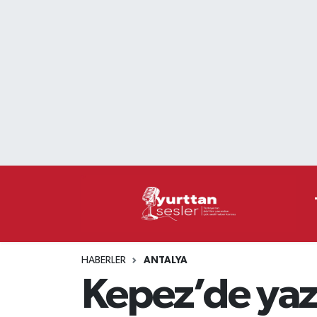
Nöbetçi Eczaneler
Hava Durumu
Namaz Vakitleri
Trafik Durumu
Süper Lig Puan Durumu ve Fikstür
Tüm Manşetler
HABERLER
ANTALYA
Son Dakika Haberleri
Kepez’de yaz t
Haber Arşivi