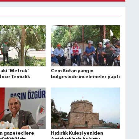
aki ‘Metruk’
Cem Kotan yangın
İnce Temizlik
bölgesinde incelemeler yaptı
 gazetecilere
Hıdırlık Kulesi yeniden