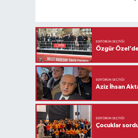
EDITÖRÜN SEÇTIĞI
Özgür Özel’den
EDITÖRÜN SEÇTIĞI
Aziz İhsan Akt
EDITÖRÜN SEÇTIĞI
Çocuklar sordu