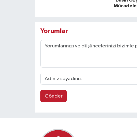
‘Basın Özg
Mücadele 
Yorumlar
Gönder