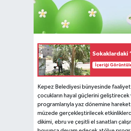
Sokaklardaki 
İçeriği Görüntül
Kepez Belediyesi bünyesinde faaliye
çocukların hayal güçlerini geliştirecek
programlarıyla yaz dönemine hareket 
müzede gerçekleştirilecek etkinlikler
dikimi, ebru ve çeşitli el sanatları ça
boyunca devam edecek atölye progra