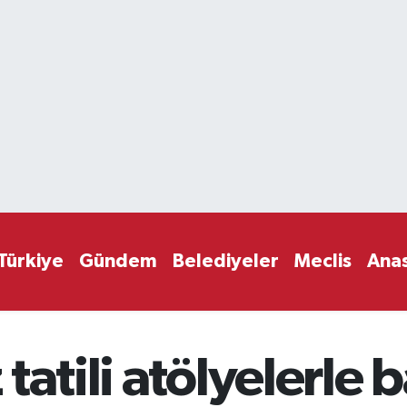
Türkiye
Gündem
Belediyeler
Meclis
Ana
atili atölyelerle b