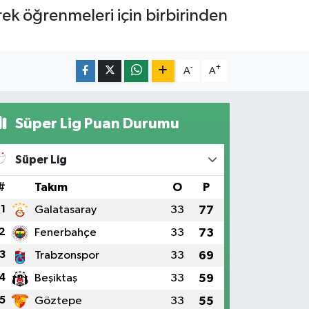
ek öğrenmeleri için birbirinden
-
+
A
A
Süper Lig Puan Durumu
Süper Lig
#
Takım
O
P
1
Galatasaray
33
77
2
Fenerbahçe
33
73
3
Trabzonspor
33
69
4
Beşiktaş
33
59
5
Göztepe
33
55