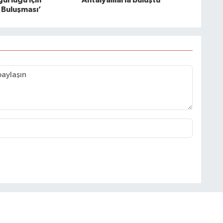
ürlüğü için
Antalyalılarla buluştu
Buluşması’