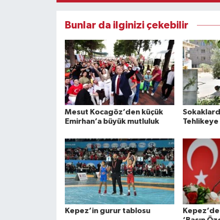
Bunlar da ilginizi çekebilir
Mesut Kocagöz’den küçük
Sokaklard
Emirhan’a büyük mutluluk
Tehlikeye 
Kepez’in gurur tablosu
Kepez’den