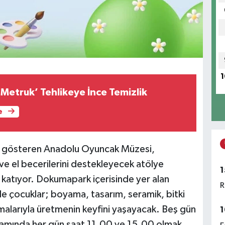
1
‘Metruk’ Tehlikeye İnce Temizlik
e
t gösteren Anadolu Oyuncak Müzesi,
 ve el becerilerini destekleyecek atölye
1
katıyor. Dokumapark içerisinde yer alan
R
de çocuklar; boyama, tasarım, seramik, bitki
lışmalarıyla üretmenin keyfini yaşayacak. Beş gün
1
mında her gün saat 11.00 ve 15.00 olmak