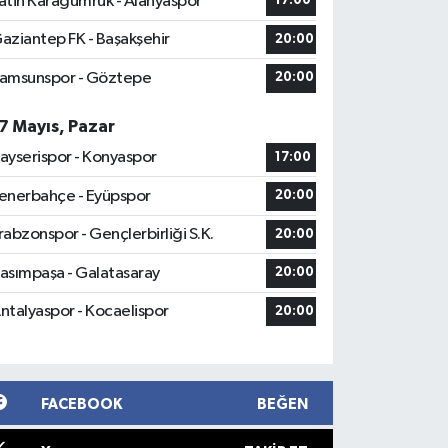
atih Karagümrük - Alanyaspor
17:00
aziantep FK - Başakşehir
20:00
amsunspor - Göztepe
20:00
7 Mayıs, Pazar
ayserispor - Konyaspor
17:00
enerbahçe - Eyüpspor
20:00
rabzonspor - Gençlerbirliği S.K.
20:00
asımpaşa - Galatasaray
20:00
ntalyaspor - Kocaelispor
20:00
FACEBOOK
BEĞEN