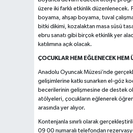
üzere iki farklı etkinlik düzenlenece
boyama, ahşap boyama, tuval çalışma
bitki dikimi, kozalaktan masa süsü ta
ebru sanatı gibi birçok etkinlik yer ala
katılımına açık olacak.
ÇOCUKLAR HEM EĞLENECEK HEM 
Anadolu Oyuncak Müzesi’nde gerçekleşt
gelişimlerine katkı sunarken el-göz k
becerilerinin gelişmesine de destek 
atölyeleri, çocukların eğlenerek öğre
arasında yer alıyor.
Kontenjanla sınırlı olarak gerçekleşti
09 00 numaralı telefondan rezervasy