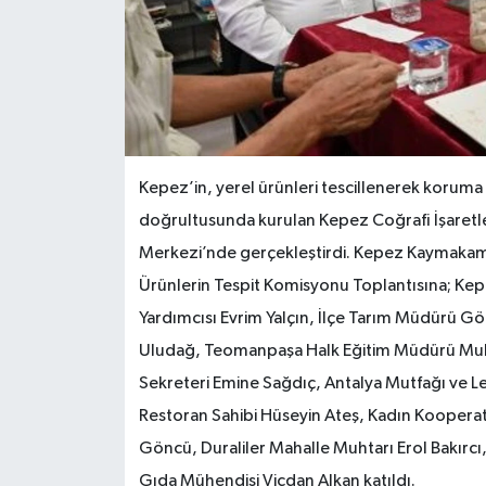
Kepez’in, yerel ürünleri tescillenerek koruma alt
doğrultusunda kurulan Kepez Coğrafi İşaretle
Merkezi’nde gerçekleştirdi. Kepez Kaymakamı 
Ürünlerin Tespit Komisyonu Toplantısına; Ke
Yardımcısı Evrim Yalçın, İlçe Tarım Müdürü Gök
Uludağ, Teomanpaşa Halk Eğitim Müdürü Muhit
Sekreteri Emine Sağdıç, Antalya Mutfağı ve Le
Restoran Sahibi Hüseyin Ateş, Kadın Kooperatif
Göncü, Duraliler Mahalle Muhtarı Erol Bakırcı,
Gıda Mühendisi Vicdan Alkan katıldı.