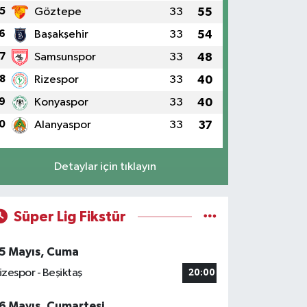
5
Göztepe
33
55
6
Başakşehir
33
54
7
Samsunspor
33
48
8
Rizespor
33
40
9
Konyaspor
33
40
0
Alanyaspor
33
37
Detaylar için tıklayın
Süper Lig Fikstür
5 Mayıs, Cuma
izespor - Beşiktaş
20:00
6 Mayıs, Cumartesi