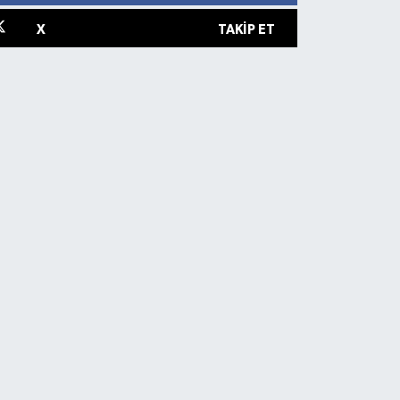
X
TAKIP ET