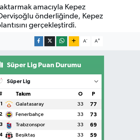
re aktarmak amacıyla Kepez
Dervişoğlu önderliğinde, Kepez
lantısını gerçekleştirdi.
-
+
A
A
Süper Lig Puan Durumu
Süper Lig
#
Takım
O
P
1
Galatasaray
33
77
2
Fenerbahçe
33
73
3
Trabzonspor
33
69
4
Beşiktaş
33
59