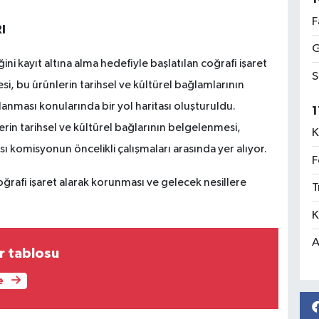
F
I
G
ini kayıt altına alma hedefiyle başlatılan coğrafi işaret
S
i, bu ürünlerin tarihsel ve kültürel bağlamlarının
lanması konularında bir yol haritası oluşturuldu.
1
rin tarihsel ve kültürel bağlarının belgelenmesi,
K
ı komisyonun öncelikli çalışmaları arasında yer alıyor.
F
ğrafi işaret alarak korunması ve gelecek nesillere
T
K
A
r tablosu
e