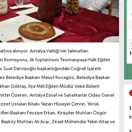
ına alınıyor. Antalya Valiliği’nin talimatları
1
r Komisyonu, ilk toplantısını Teomanpaşa Halk Eğitim
Suat Dervişoğlu başkanlığındaki Coğrafi İşaretli
pez Belediye Başkanı Mesut Kocagöz, Belediye Başkan
han Göktaş, İlçe Milli Eğitim Müdür Vekili Bülent
tin Özeren, Antalya Esnaf ve Sanatkarlar Odası Genel
zzet Ustaları Kitabı Yazarı Hüseyin Çimrin, Yörük
1
leri Başkanı Fevziye Erkan, Kirişçiler Muhtarı Özgür
R
 Başköy Muhtarı Ali Acar, Ziraat Mühendisi Tekin Altaş ve
1