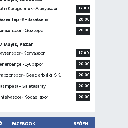
atih Karagümrük - Alanyaspor
17:00
aziantep FK - Başakşehir
20:00
amsunspor - Göztepe
20:00
7 Mayıs, Pazar
ayserispor - Konyaspor
17:00
enerbahçe - Eyüpspor
20:00
rabzonspor - Gençlerbirliği S.K.
20:00
asımpaşa - Galatasaray
20:00
ntalyaspor - Kocaelispor
20:00
FACEBOOK
BEĞEN