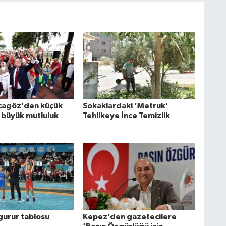
cagöz’den küçük
Sokaklardaki ‘Metruk’
 büyük mutluluk
Tehlikeye İnce Temizlik
gurur tablosu
Kepez’den gazetecilere