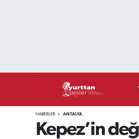
Nöbetçi Eczaneler
Hava Durumu
Namaz Vakitleri
Trafik Durumu
Süper Lig Puan Durumu ve Fikstür
Tüm Manşetler
HABERLER
ANTALYA
Son Dakika Haberleri
Kepez’in değe
Haber Arşivi