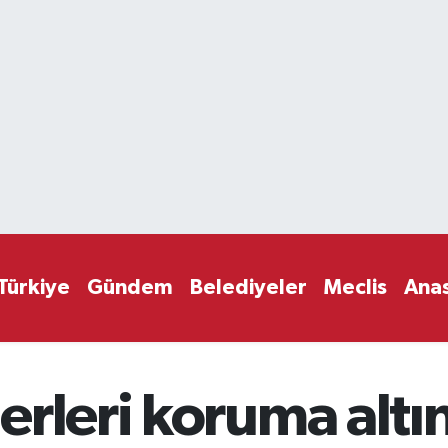
Türkiye
Gündem
Belediyeler
Meclis
Ana
rleri koruma altın