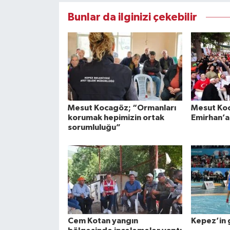
Bunlar da ilginizi çekebilir
Mesut Kocagöz; “Ormanları
Mesut Ko
korumak hepimizin ortak
Emirhan’a
sorumluluğu”
Cem Kotan yangın
Kepez’in 