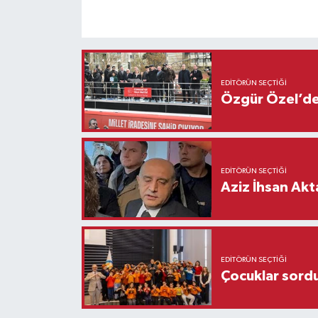
EDITÖRÜN SEÇTIĞI
Özgür Özel’den
EDITÖRÜN SEÇTIĞI
Aziz İhsan Akt
EDITÖRÜN SEÇTIĞI
Çocuklar sordu