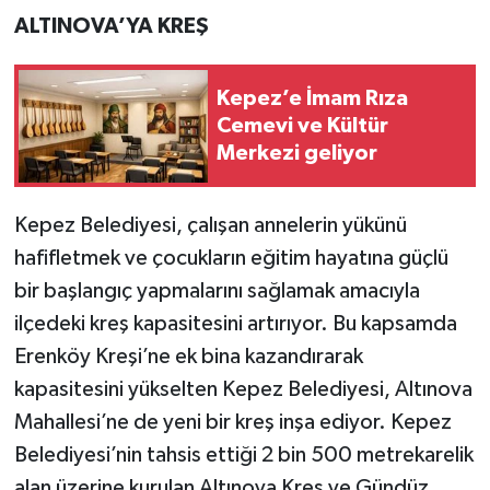
ALTINOVA’YA KREŞ
Kepez’e İmam Rıza
Cemevi ve Kültür
Merkezi geliyor
Kepez Belediyesi, çalışan annelerin yükünü
hafifletmek ve çocukların eğitim hayatına güçlü
bir başlangıç yapmalarını sağlamak amacıyla
ilçedeki kreş kapasitesini artırıyor. Bu kapsamda
Erenköy Kreşi’ne ek bina kazandırarak
kapasitesini yükselten Kepez Belediyesi, Altınova
Mahallesi’ne de yeni bir kreş inşa ediyor. Kepez
Belediyesi’nin tahsis ettiği 2 bin 500 metrekarelik
alan üzerine kurulan Altınova Kreş ve Gündüz