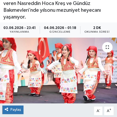
veren Nasreddin Hoca Kreş ve Gündüz
Bakımevleri’nde yılsonu mezuniyet heyecanı
yaşanıyor.
03.06.2026 - 23:41
04.06.2026 - 01:18
2 DK
YAYINLANMA
GÜNCELLEME
OKUNMA SÜRESI
Paylaş
-
+
A
A