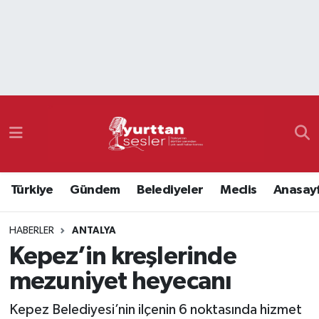
Nöbetçi Eczaneler
Hava Durumu
Namaz Vakitleri
Trafik Durumu
Türkiye
Gündem
Belediyeler
Meclis
Anasay
Süper Lig Puan Durumu ve Fikstür
HABERLER
ANTALYA
Tüm Manşetler
Kepez’in kreşlerinde
Son Dakika Haberleri
mezuniyet heyecanı
Haber Arşivi
Kepez Belediyesi’nin ilçenin 6 noktasında hizmet