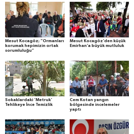
Mesut Kocagöz; “Ormanları
Mesut Kocagöz’den küçük
korumak hepimizin ortak
Emirhan’a büyük mutluluk
sorumluluğu”
Sokaklardaki ‘Metruk’
Cem Kotan yangın
Tehlikeye İnce Temizlik
bölgesinde incelemeler
yaptı