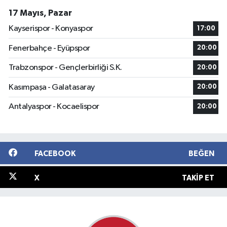
17 Mayıs, Pazar
Kayserispor - Konyaspor
17:00
Fenerbahçe - Eyüpspor
20:00
Trabzonspor - Gençlerbirliği S.K.
20:00
Kasımpaşa - Galatasaray
20:00
Antalyaspor - Kocaelispor
20:00
FACEBOOK
BEĞEN
X
TAKIP ET