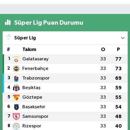
Süper Lig Puan Durumu
Süper Lig
#
Takım
O
P
1
Galatasaray
33
77
2
Fenerbahçe
33
73
3
Trabzonspor
33
69
4
Beşiktaş
33
59
5
Göztepe
33
55
6
Başakşehir
33
54
7
Samsunspor
33
48
8
Rizespor
33
40