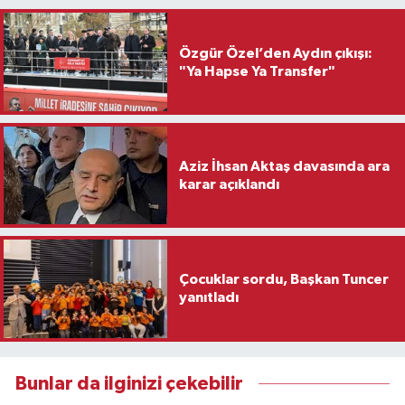
Özgür Özel’den Aydın çıkışı:
"Ya Hapse Ya Transfer"
Aziz İhsan Aktaş davasında ara
karar açıklandı
Çocuklar sordu, Başkan Tuncer
yanıtladı
Bunlar da ilginizi çekebilir