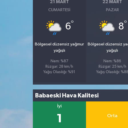
21 MART
22 MART
CUMARTESI
PAZAR
°
°
6
8
Bölgesel düzensiz yağmur
Bölgesel düzensiz y
yağışlı
yağışlı
Nem: %87
Nem: %86
Rüzgar: 28 km/h
Rüzgar: 25 km/h
Yağış Olasılığı: %91
Yağış Olasılığı: %8
Babaeski Hava Kalitesi
İyi
1
Orta