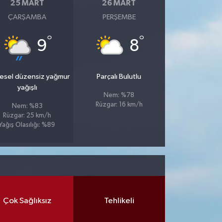
25 MART
26 MART
ÇARŞAMBA
PERŞEMBE
°
°
9
8
esel düzensiz yağmur
Parçalı Bulutlu
yağışlı
Nem: %78
Rüzgar: 16 km/h
Nem: %83
Rüzgar: 25 km/h
Yağış Olasılığı: %89
Çok Sağlıksız
Tehlikeli