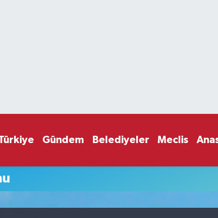
Türkiye
Gündem
Belediyeler
Meclis
Ana
mu