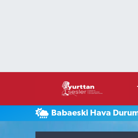
Nöbetçi Eczaneler
Hava Durumu
Namaz Vakitleri
Trafik Durumu
Süper Lig Puan Durumu ve Fikstür
Tüm Manşetler
Babaeski Hava Duru
Son Dakika Haberleri
Haber Arşivi