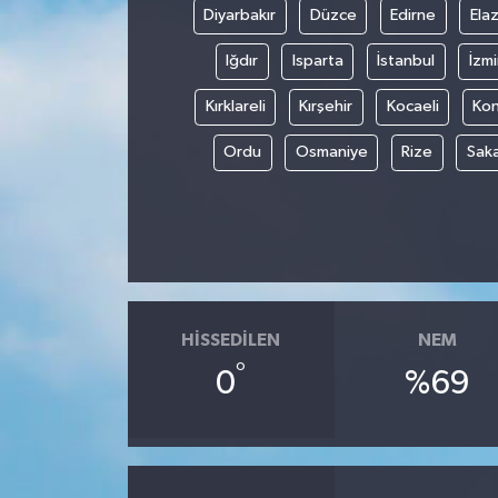
Diyarbakır
Düzce
Edirne
Elaz
Iğdır
Isparta
İstanbul
İzmi
Kırklareli
Kırşehir
Kocaeli
Ko
Ordu
Osmaniye
Rize
Sak
HISSEDILEN
NEM
°
0
%69