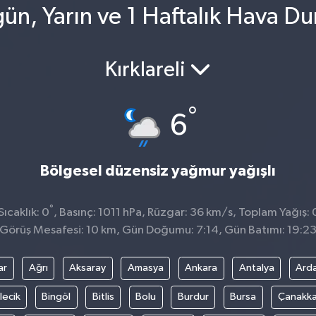
ün, Yarın ve 1 Haftalık Hava D
Kırklareli
°
6
Bölgesel düzensiz yağmur yağışlı
°
ıcaklık: 0
, Basınç: 1011 hPa, Rüzgar: 36 km/s, Toplam Yağış: 
Görüş Mesafesi: 10 km, Gün Doğumu: 7:14, Gün Batımı: 19:2
ar
Ağrı
Aksaray
Amasya
Ankara
Antalya
Ard
lecik
Bingöl
Bitlis
Bolu
Burdur
Bursa
Çanakka