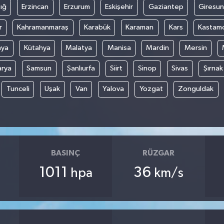
ığ
Erzincan
Erzurum
Eskişehir
Gaziantep
Giresun
r
Kahramanmaraş
Karabük
Karaman
Kars
Kastam
nya
Kütahya
Malatya
Manisa
Mardin
Mersin
arya
Samsun
Şanlıurfa
Siirt
Sinop
Sivas
Şırnak
Tunceli
Uşak
Van
Yalova
Yozgat
Zonguldak
BASINÇ
RÜZGAR
1011
36
hpa
km/s