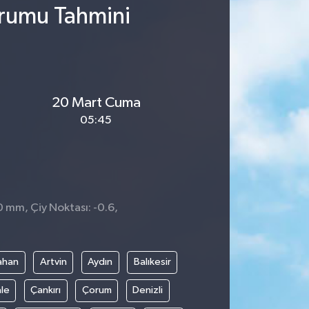
urumu Tahmini
20 Mart Cuma
05:45
0 mm, Çiy Noktası: -0.6,
3
ahan
Artvin
Aydın
Balıkesir
le
Çankırı
Çorum
Denizli