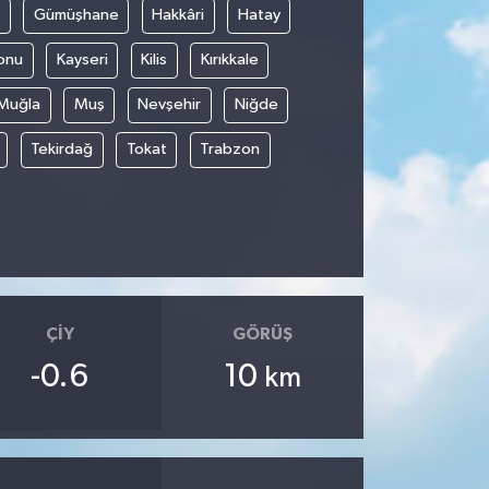
Gümüşhane
Hakkâri
Hatay
onu
Kayseri
Kilis
Kırıkkale
Muğla
Muş
Nevşehir
Niğde
Tekirdağ
Tokat
Trabzon
ÇIY
GÖRÜŞ
-0.6
10
km