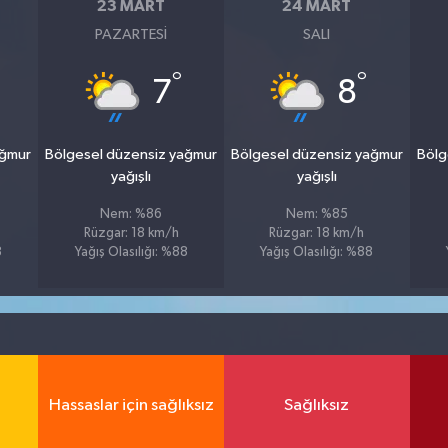
23 MART
24 MART
PAZARTESI
SALI
°
°
7
8
ağmur
Bölgesel düzensiz yağmur
Bölgesel düzensiz yağmur
Bölg
yağışlı
yağışlı
Nem: %86
Nem: %85
Rüzgar: 18 km/h
Rüzgar: 18 km/h
8
Yağış Olasılığı: %88
Yağış Olasılığı: %88
Hassaslar için sağlıksız
Sağlıksız