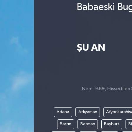
Babaeski Bug
ŞU AN
Nem: %69, Hissedilen S
Adana
Adıyaman
Afyonkarahis
Bartın
Batman
Bayburt
Bi