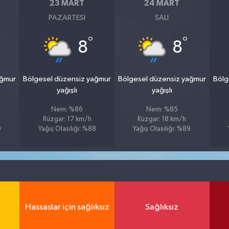
23 MART
24 MART
PAZARTESI
SALI
°
°
8
8
ağmur
Bölgesel düzensiz yağmur
Bölgesel düzensiz yağmur
Bölg
yağışlı
yağışlı
Nem: %86
Nem: %85
Rüzgar: 17 km/h
Rüzgar: 18 km/h
9
Yağış Olasılığı: %88
Yağış Olasılığı: %89
Hassaslar için sağlıksız
Sağlıksız