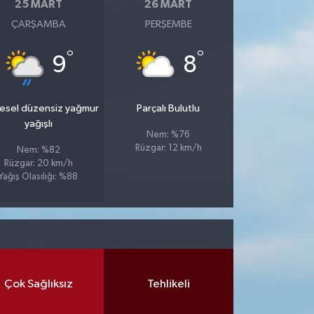
25 MART
26 MART
ÇARŞAMBA
PERŞEMBE
°
°
9
8
esel düzensiz yağmur
Parçalı Bulutlu
yağışlı
Nem: %76
Rüzgar: 12 km/h
Nem: %82
Rüzgar: 20 km/h
Yağış Olasılığı: %88
Çok Sağlıksız
Tehlikeli