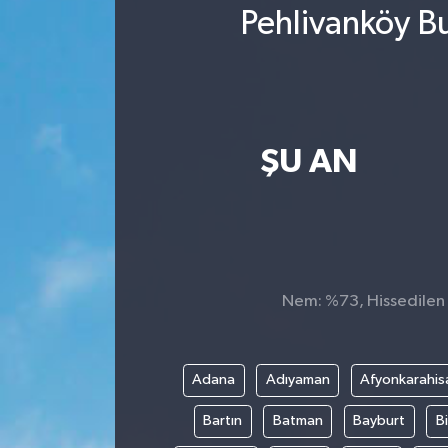
Pehlivanköy B
ŞU AN
Nem: %73, Hissedilen S
Adana
Adıyaman
Afyonkarahis
Bartın
Batman
Bayburt
Bi