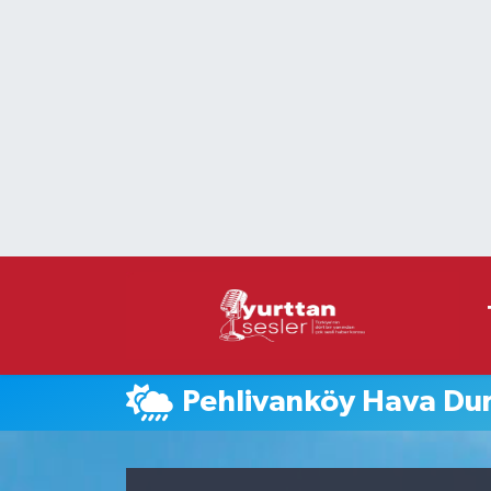
Nöbetçi Eczaneler
Hava Durumu
Namaz Vakitleri
Trafik Durumu
Süper Lig Puan Durumu ve Fikstür
Tüm Manşetler
Pehlivanköy Hava Du
Son Dakika Haberleri
Haber Arşivi