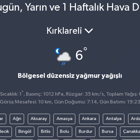
ugün, Yarın ve 1 Haftalık Hava 
Kırklareli
°
6
Bölgesel düzensiz yağmur yağışlı
°
ıcaklık: 1
, Basınç: 1012 hPa, Rüzgar: 35 km/s, Toplam Yağış:
Görüş Mesafesi: 10 km, Gün Doğumu: 7:14, Gün Batımı: 19:2
ar
Ağrı
Aksaray
Amasya
Ankara
Antalya
Ard
lecik
Bingöl
Bitlis
Bolu
Burdur
Bursa
Çanakka