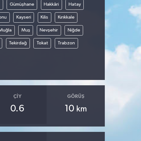
Gümüşhane
Hakkâri
Hatay
onu
Kayseri
Kilis
Kırıkkale
Muğla
Muş
Nevşehir
Niğde
Tekirdağ
Tokat
Trabzon
ÇIY
GÖRÜŞ
0.6
10
km