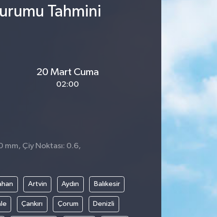
Durumu Tahmini
20 Mart Cuma
02:00
 0 mm, Çiy Noktası: 0.6,
3
ahan
Artvin
Aydın
Balıkesir
le
Çankırı
Çorum
Denizli