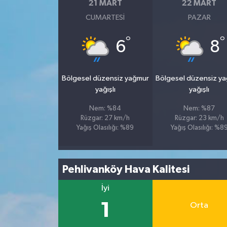
21 MART
22 MART
CUMARTESI
PAZAR
°
°
6
8
Bölgesel düzensiz yağmur
Bölgesel düzensiz y
yağışlı
yağışlı
Nem: %84
Nem: %87
Rüzgar: 27 km/h
Rüzgar: 23 km/h
Yağış Olasılığı: %89
Yağış Olasılığı: %8
Pehlivanköy Hava Kalitesi
İyi
1
Orta