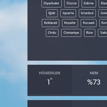
Diyarbakır
Düzce
Edirne
Elaz
Iğdır
Isparta
İstanbul
İzmi
Kırklareli
Kırşehir
Kocaeli
Ko
Ordu
Osmaniye
Rize
Sak
HISSEDILEN
NEM
°
1
%73