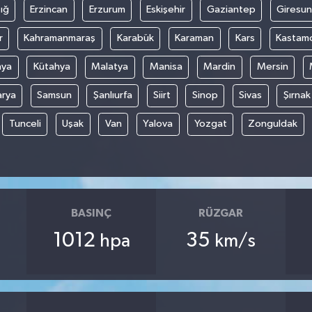
ığ
Erzincan
Erzurum
Eskişehir
Gaziantep
Giresun
r
Kahramanmaraş
Karabük
Karaman
Kars
Kastam
nya
Kütahya
Malatya
Manisa
Mardin
Mersin
arya
Samsun
Şanlıurfa
Siirt
Sinop
Sivas
Şırnak
Tunceli
Uşak
Van
Yalova
Yozgat
Zonguldak
BASINÇ
RÜZGAR
1012
35
hpa
km/s