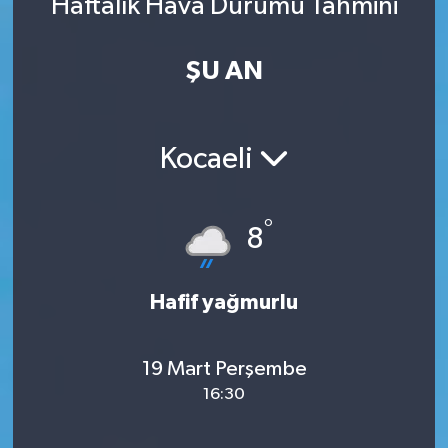
Haftalık Hava Durumu Tahmini
ŞU AN
Kocaeli
°
8
Hafif yağmurlu
19 Mart Perşembe
16:30