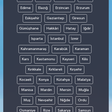
Edirne
Elazığ
Erzincan
Erzurum
Eskişehir
Gaziantep
Giresun
Gümüşhane
Hakkâri
Hatay
Iğdır
Isparta
İstanbul
İzmir
Kahramanmaraş
Karabük
Karaman
Kars
Kastamonu
Kayseri
Kilis
Kırıkkale
Kırklareli
Kırşehir
Kocaeli
Konya
Kütahya
Malatya
Manisa
Mardin
Mersin
Muğla
Muş
Nevşehir
Niğde
Ordu
Osmaniye
Rize
Sakarya
Samsun