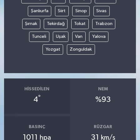
Şanlıurfa
Siirt
Sinop
Sivas
Şırnak
Tekirdağ
Tokat
Trabzon
Tunceli
Uşak
Van
Yalova
Yozgat
Zonguldak
HISSEDILEN
NEM
°
4
%93
BASINÇ
RÜZGAR
1011
31
hpa
km/s