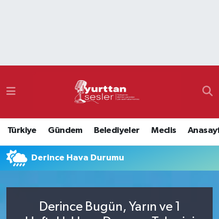
Nöbetçi Eczaneler
Hava Durumu
Namaz Vakitleri
Trafik Durumu
Türkiye
Gündem
Belediyeler
Meclis
Anasay
Süper Lig Puan Durumu ve Fikstür
Derince Hava Durumu
Tüm Manşetler
Son Dakika Haberleri
Derince Bugün, Yarın ve 1
Haber Arşivi