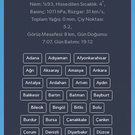
°
Nem: %93, Hissedilen Sıcaklık: 4
,
Basınç: 1011 hPa, Rüzgar: 31 km/s,
Toplam Yağış: 0 mm, Çiy Noktası:
5.2,
Görüş Mesafesi: 8 km, Gün Doğumu:
7:07, Gün Batımı: 19:12
Adana
Adıyaman
Afyonkarahisar
Ağrı
Aksaray
Amasya
Ankara
Antalya
Ardahan
Artvin
Aydın
Balıkesir
Bartın
Batman
Bayburt
Bilecik
Bingöl
Bitlis
Bolu
Burdur
Bursa
Çanakkale
Çankırı
Çorum
Denizli
Diyarbakır
Düzce