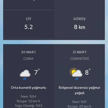
ÇIY
GÖRÜŞ
5.2
8
km
20 MART
21 MART
CUMA
CUMARTESI
°
°
7
8
Orta kuvvetli yağmurlu
Bölgesel düzensiz yağmur
yağışlı
Nem: %94
Rüzgar: 32 km/h
Nem: %91
Yağış Olasılığı: %93
Rüzgar: 20 km/h