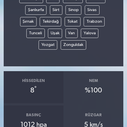
Şanlıurfa
Siirt
Sinop
Sivas
Şırnak
Tekirdağ
Tokat
Trabzon
Tunceli
Uşak
Van
Yalova
Yozgat
Zonguldak
HISSEDILEN
NEM
°
8
%100
BASINÇ
RÜZGAR
1012
5
hpa
km/s