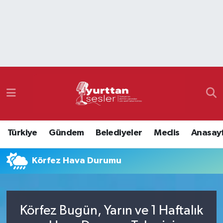
Nöbetçi Eczaneler
Hava Durumu
Namaz Vakitleri
Trafik Durumu
Türkiye
Gündem
Belediyeler
Meclis
Anasay
Süper Lig Puan Durumu ve Fikstür
Körfez Hava Durumu
Tüm Manşetler
Son Dakika Haberleri
Körfez Bugün, Yarın ve 1 Haftalık
Haber Arşivi