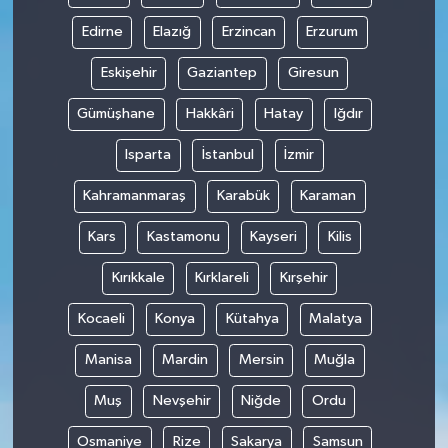
Edirne
Elazığ
Erzincan
Erzurum
Eskişehir
Gaziantep
Giresun
Gümüşhane
Hakkâri
Hatay
Iğdır
Isparta
İstanbul
İzmir
Kahramanmaraş
Karabük
Karaman
Kars
Kastamonu
Kayseri
Kilis
Kırıkkale
Kırklareli
Kırşehir
Kocaeli
Konya
Kütahya
Malatya
Manisa
Mardin
Mersin
Muğla
Muş
Nevşehir
Niğde
Ordu
Osmaniye
Rize
Sakarya
Samsun