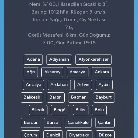
°
Nem: %100, Hissedilen Sıcaklık: 8
,
Basınç: 1012 hPa, Rüzgar: 5 km/s,
Toplam Yağış: 0 mm, Çiy Noktası:
7.6,
Görüş Mesafesi: 6 km, Gün Doğumu:
7:00, Gün Batımı: 19:16
Adana
Adıyaman
Afyonkarahisar
Ağrı
Aksaray
Amasya
Ankara
Antalya
Ardahan
Artvin
Aydın
Balıkesir
Bartın
Batman
Bayburt
Bilecik
Bingöl
Bitlis
Bolu
Burdur
Bursa
Çanakkale
Çankırı
Çorum
Denizli
Diyarbakır
Düzce