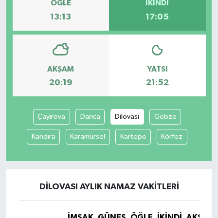
ÖĞLE
İKINDI
13:13
17:05
AKŞAM
YATSI
20:19
21:52
Çayırova
Darıca
Dilovası
Gebze
Kandıra
Karamürsel
Kartepe
Körfez
DILOVASI AYLIK NAMAZ VAKITLERI
İMSAK
GÜNEŞ
ÖĞLE
İKINDI
AKŞAM