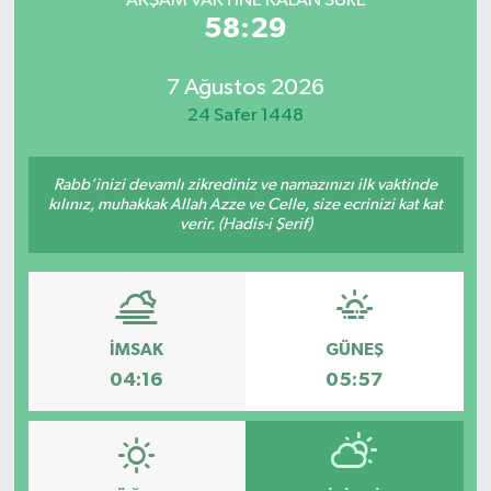
AKŞAM VAKTİNE KALAN SÜRE
58:29
7 Ağustos 2026
24 Safer 1448
Rabb’inizi devamlı zikrediniz ve namazınızı ilk vaktinde
kılınız, muhakkak Allah Azze ve Celle, size ecrinizi kat kat
verir. (Hadis-i Şerif)
İMSAK
GÜNEŞ
04:16
05:57