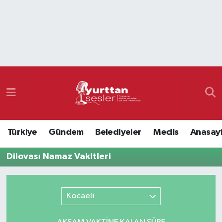
Nöbetçi Eczaneler
Hava Durumu
Namaz Vakitleri
Trafik Durumu
Türkiye
Gündem
Belediyeler
Meclis
Anasay
Süper Lig Puan Durumu ve Fikstür
Dilovası Namaz Vakitleri
Tüm Manşetler
Son Dakika Haberleri
Kocaeli
Haber Arşivi