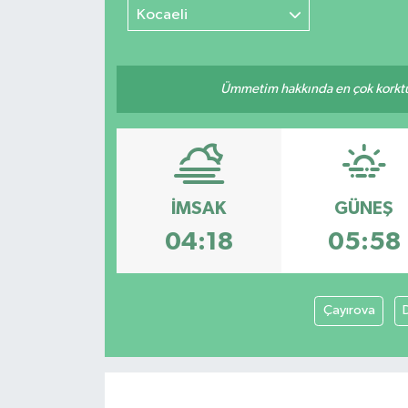
Kocaeli
Ümmetim hakkında en çok korktuğu
İMSAK
GÜNEŞ
04:18
05:58
Çayırova