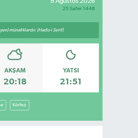
8 Ağustos 2026
25 Safer 1448
n) münafıklardır. (Hadis-i Şerif)
AKŞAM
YATSI
20:18
21:51
pe
Körfez