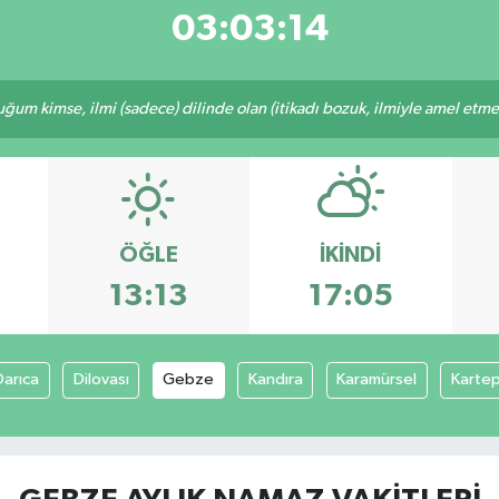
03:03:14
m kimse, ilmi (sadece) dilinde olan (itikadı bozuk, ilmiyle amel etmeye
ÖĞLE
İKINDI
13:13
17:05
Darıca
Dilovası
Gebze
Kandıra
Karamürsel
Karte