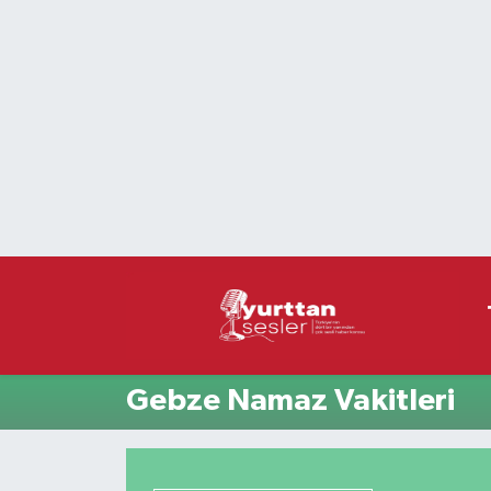
Nöbetçi Eczaneler
Hava Durumu
Namaz Vakitleri
Trafik Durumu
Süper Lig Puan Durumu ve Fikstür
Tüm Manşetler
Gebze Namaz Vakitleri
Son Dakika Haberleri
Haber Arşivi