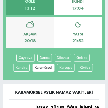
ÖĞLE
İKINDI
13:12
17:04
AKŞAM
YATSI
20:18
21:52
Çayırova
Darıca
Dilovası
Gebze
Kandıra
Karamürsel
Kartepe
Körfez
KARAMÜRSEL AYLIK NAMAZ VAKITLERI
İMSAK
GÜNEŞ
ÖĞLE
İKINDI
AKŞA