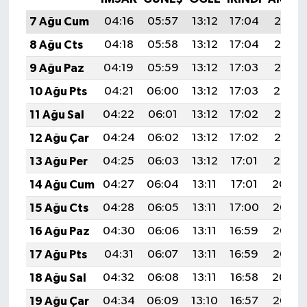
7 Ağu Cum
04:16
05:57
13:12
17:04
20:18
8 Ağu Cts
04:18
05:58
13:12
17:04
20:17
9 Ağu Paz
04:19
05:59
13:12
17:03
20:16
10 Ağu Pts
04:21
06:00
13:12
17:03
20:14
11 Ağu Sal
04:22
06:01
13:12
17:02
20:13
12 Ağu Çar
04:24
06:02
13:12
17:02
20:12
13 Ağu Per
04:25
06:03
13:12
17:01
20:10
14 Ağu Cum
04:27
06:04
13:11
17:01
20:09
15 Ağu Cts
04:28
06:05
13:11
17:00
20:08
16 Ağu Paz
04:30
06:06
13:11
16:59
20:06
17 Ağu Pts
04:31
06:07
13:11
16:59
20:05
18 Ağu Sal
04:32
06:08
13:11
16:58
20:04
19 Ağu Çar
04:34
06:09
13:10
16:57
20:02