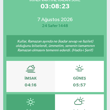
İKINDI VAKTİNE KALAN SÜRE
03:08:23
7 Ağustos 2026
24 Safer 1448
Kullar, Ramazan ayında ne (kadar sevap ve fazilet)
olduğunu bilselerdi, ümmetim, senenin tamamının
Ramazan olmasını temenni ederdi. (Hadis-i Şerif)
İMSAK
GÜNEŞ
04:16
05:57