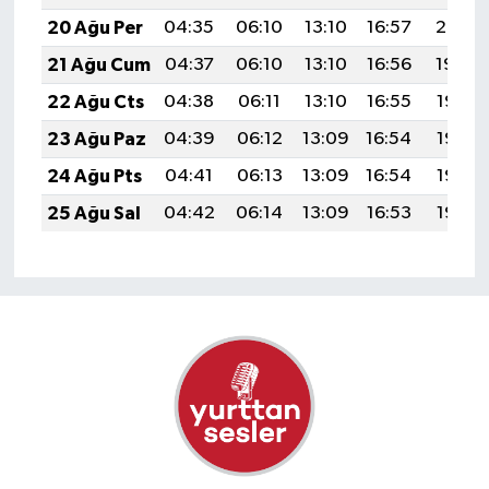
20 Ağu Per
04:35
06:10
13:10
16:57
20:01
21 Ağu Cum
04:37
06:10
13:10
16:56
19:59
22 Ağu Cts
04:38
06:11
13:10
16:55
19:58
23 Ağu Paz
04:39
06:12
13:09
16:54
19:56
24 Ağu Pts
04:41
06:13
13:09
16:54
19:55
25 Ağu Sal
04:42
06:14
13:09
16:53
19:53