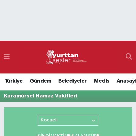
Nöbetçi Eczaneler
Hava Durumu
Namaz Vakitleri
Trafik Durumu
Türkiye
Gündem
Belediyeler
Meclis
Anasay
Süper Lig Puan Durumu ve Fikstür
Karamürsel Namaz Vakitleri
Tüm Manşetler
Son Dakika Haberleri
Kocaeli
Haber Arşivi