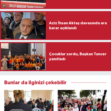
Aziz İhsan Aktaş davasında ara
karar açıklandı
Çocuklar sordu, Başkan Tuncer
yanıtladı
Bunlar da ilginizi çekebilir