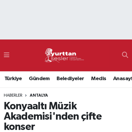
Nöbetçi Eczaneler
Hava Durumu
Namaz Vakitleri
Trafik Durumu
Türkiye
Gündem
Belediyeler
Meclis
Anasay
Süper Lig Puan Durumu ve Fikstür
HABERLER
ANTALYA
Tüm Manşetler
Konyaaltı Müzik
Son Dakika Haberleri
Akademisi'nden çifte
konser
Haber Arşivi