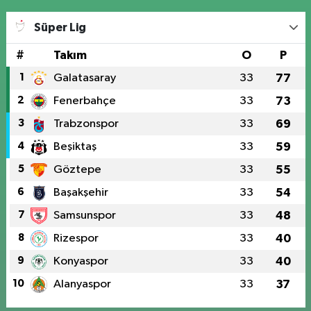
Süper Lig
#
Takım
O
P
1
Galatasaray
33
77
2
Fenerbahçe
33
73
3
Trabzonspor
33
69
4
Beşiktaş
33
59
5
Göztepe
33
55
6
Başakşehir
33
54
7
Samsunspor
33
48
8
Rizespor
33
40
9
Konyaspor
33
40
10
Alanyaspor
33
37