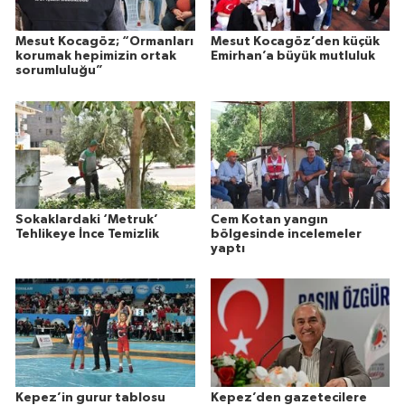
Mesut Kocagöz; “Ormanları
Mesut Kocagöz’den küçük
korumak hepimizin ortak
Emirhan’a büyük mutluluk
sorumluluğu”
Sokaklardaki ‘Metruk’
Cem Kotan yangın
Tehlikeye İnce Temizlik
bölgesinde incelemeler
yaptı
Kepez’in gurur tablosu
Kepez’den gazetecilere