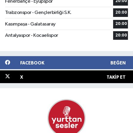
Fenerbahçe - Eyüpspor
20:00
Trabzonspor - Gençlerbirliği S.K.
20:00
Kasımpaşa - Galatasaray
20:00
Antalyaspor - Kocaelispor
20:00
FACEBOOK
BEĞEN
X
TAKIP ET