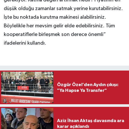
gerekiyor. Katma değeri artırmak nedir? Fiyatının en
düşük olduğu zamanlar satmak yerine kurutabilirsiniz.
İşte bu noktada kurutma makinesi alabilirsiniz.
Böylelikle her mevsim gelir elde edebilirsiniz. Tüm
kooperatiflerle birleşmek son derece önemli”
ifadelerini kullandı.
Özgür Özel’den Aydın çıkışı:
"Ya Hapse Ya Transfer"
Aziz İhsan Aktaş davasında ara
karar açıklandı