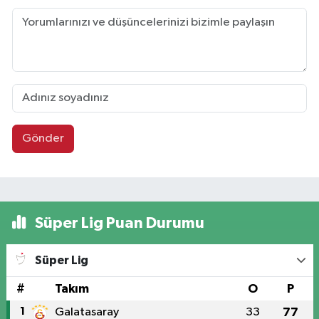
Gönder
Süper Lig Puan Durumu
Süper Lig
#
Takım
O
P
1
Galatasaray
33
77