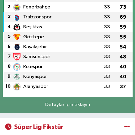
2
Fenerbahçe
33
73
3
Trabzonspor
33
69
4
Beşiktaş
33
59
5
Göztepe
33
55
6
Başakşehir
33
54
7
Samsunspor
33
48
8
Rizespor
33
40
9
Konyaspor
33
40
10
Alanyaspor
33
37
Detaylar için tıklayın
Süper Lig Fikstür