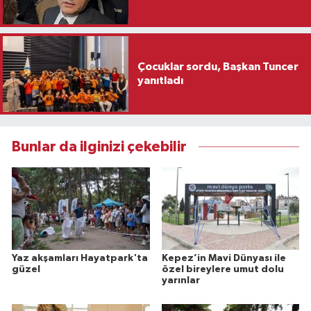
Çocuklar sordu, Başkan Tuncer
yanıtladı
Bunlar da ilginizi çekebilir
Yaz akşamları Hayatpark'ta
Kepez’in Mavi Dünyası ile
güzel
özel bireylere umut dolu
yarınlar