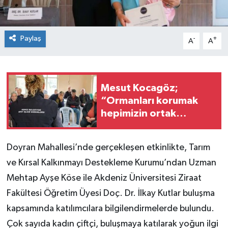
Paylaş
-
+
A
A
Mesut Kocagöz;
“Ormanları korumak
hepimizin ortak
sorumluluğu”
Doyran Mahallesi’nde gerçekleşen etkinlikte, Tarım
ve Kırsal Kalkınmayı Destekleme Kurumu’ndan Uzman
Mehtap Ayşe Köse ile Akdeniz Üniversitesi Ziraat
Fakültesi Öğretim Üyesi Doç. Dr. İlkay Kutlar buluşma
kapsamında katılımcılara bilgilendirmelerde bulundu.
Çok sayıda kadın çiftçi, buluşmaya katılarak yoğun ilgi