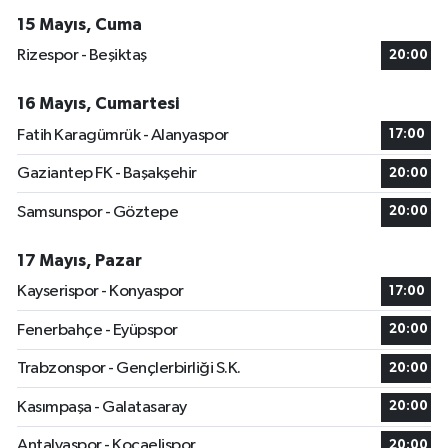
15 Mayıs, Cuma
Rizespor - Beşiktaş
20:00
16 Mayıs, Cumartesi
Fatih Karagümrük - Alanyaspor
17:00
Gaziantep FK - Başakşehir
20:00
Samsunspor - Göztepe
20:00
17 Mayıs, Pazar
Kayserispor - Konyaspor
17:00
Fenerbahçe - Eyüpspor
20:00
Trabzonspor - Gençlerbirliği S.K.
20:00
Kasımpaşa - Galatasaray
20:00
Antalyaspor - Kocaelispor
20:00