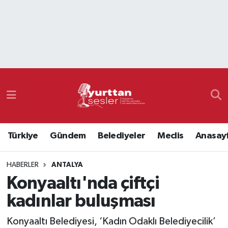
Nöbetçi Eczaneler
Hava Durumu
Namaz Vakitleri
Trafik Durumu
Türkiye
Gündem
Belediyeler
Meclis
Anasay
Süper Lig Puan Durumu ve Fikstür
HABERLER
ANTALYA
Tüm Manşetler
Konyaaltı'nda çiftçi
Son Dakika Haberleri
kadınlar buluşması
Haber Arşivi
Konyaaltı Belediyesi, ‘Kadın Odaklı Belediyecilik’