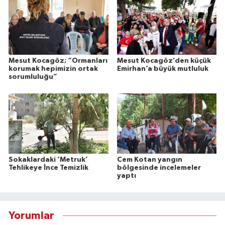
Mesut Kocagöz; “Ormanları
Mesut Kocagöz’den küçük
korumak hepimizin ortak
Emirhan’a büyük mutluluk
sorumluluğu”
Sokaklardaki ‘Metruk’
Cem Kotan yangın
Tehlikeye İnce Temizlik
bölgesinde incelemeler
yaptı
Yorumlar