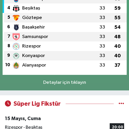
4
Beşiktaş
33
59
5
Göztepe
33
55
6
Başakşehir
33
54
7
Samsunspor
33
48
8
Rizespor
33
40
9
Konyaspor
33
40
10
Alanyaspor
33
37
Detaylar için tıklayın
Süper Lig Fikstür
15 Mayıs, Cuma
Rizespor - Beşiktaş
20:00