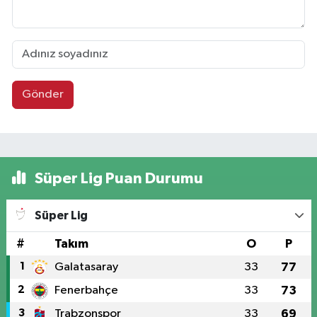
Gönder
Süper Lig Puan Durumu
Süper Lig
#
Takım
O
P
1
Galatasaray
33
77
2
Fenerbahçe
33
73
3
Trabzonspor
33
69