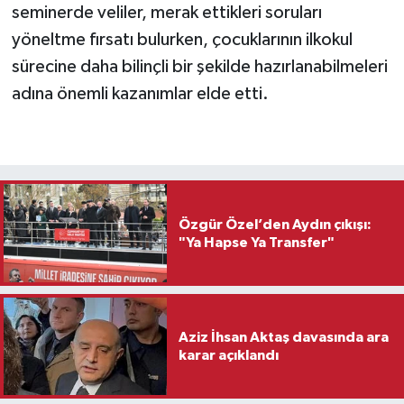
seminerde veliler, merak ettikleri soruları
yöneltme fırsatı bulurken, çocuklarının ilkokul
sürecine daha bilinçli bir şekilde hazırlanabilmeleri
adına önemli kazanımlar elde etti.
Özgür Özel’den Aydın çıkışı:
"Ya Hapse Ya Transfer"
Aziz İhsan Aktaş davasında ara
karar açıklandı