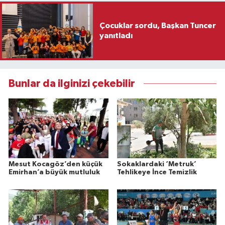
Çocuklar sordu, Başkan Tuncer
yanıtladı
Bunlar da ilginizi çekebilir
Mesut Kocagöz’den küçük
Sokaklardaki ‘Metruk’
Emirhan’a büyük mutluluk
Tehlikeye İnce Temizlik