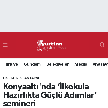
Nöbetçi Eczaneler
Hava Durumu
Namaz Vakitleri
Trafik Durumu
Türkiye
Gündem
Belediyeler
Meclis
Anasay
Süper Lig Puan Durumu ve Fikstür
HABERLER
ANTALYA
Tüm Manşetler
Konyaaltı'nda ‘İlkokula
Son Dakika Haberleri
Hazırlıkta Güçlü Adımlar’
semineri
Haber Arşivi