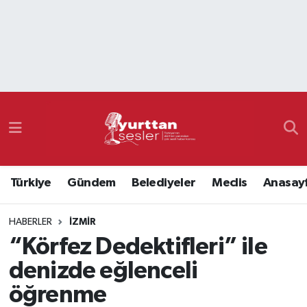
Nöbetçi Eczaneler
Hava Durumu
Namaz Vakitleri
Trafik Durumu
Türkiye
Gündem
Belediyeler
Meclis
Anasay
Süper Lig Puan Durumu ve Fikstür
HABERLER
İZMIR
Tüm Manşetler
“Körfez Dedektifleri” ile
Son Dakika Haberleri
denizde eğlenceli
öğrenme
Haber Arşivi