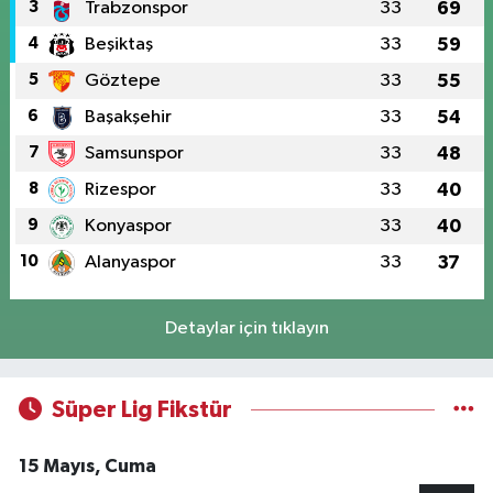
3
Trabzonspor
33
69
4
Beşiktaş
33
59
5
Göztepe
33
55
6
Başakşehir
33
54
7
Samsunspor
33
48
8
Rizespor
33
40
9
Konyaspor
33
40
10
Alanyaspor
33
37
Detaylar için tıklayın
Süper Lig Fikstür
15 Mayıs, Cuma