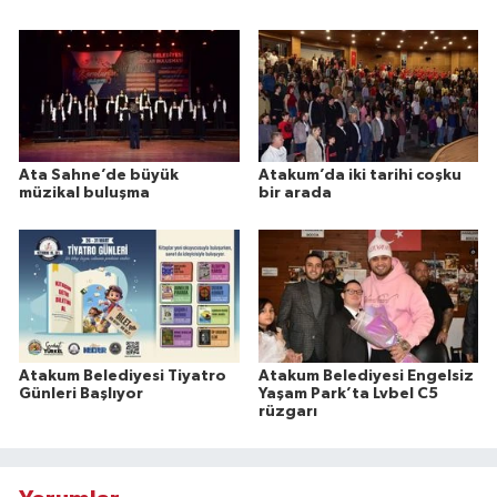
Ata Sahne’de büyük
Atakum’da iki tarihi coşku
müzikal buluşma
bir arada
Atakum Belediyesi Tiyatro
Atakum Belediyesi Engelsiz
Günleri Başlıyor
Yaşam Park’ta Lvbel C5
rüzgarı