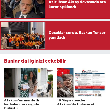
Aziz İhsan Aktaş davasında ara
karar açıklandı
Çocuklar sordu, Başkan Tuncer
yanıtladı
Bunlar da ilginizi çekebilir
Atakum'un marifetli
19 Mayıs gençleri
kadınları bu sergide
Atakum’da buluşacak
buluştu