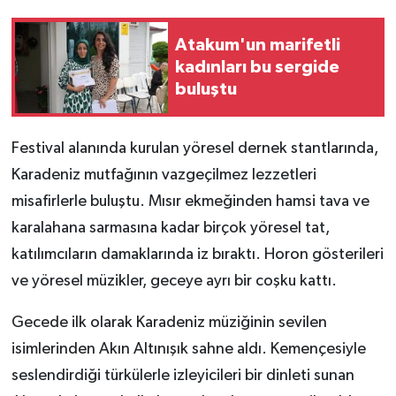
Atakum'un marifetli
kadınları bu sergide
buluştu
Festival alanında kurulan yöresel dernek stantlarında,
Karadeniz mutfağının vazgeçilmez lezzetleri
misafirlerle buluştu. Mısır ekmeğinden hamsi tava ve
karalahana sarmasına kadar birçok yöresel tat,
katılımcıların damaklarında iz bıraktı. Horon gösterileri
ve yöresel müzikler, geceye ayrı bir coşku kattı.
Gecede ilk olarak Karadeniz müziğinin sevilen
isimlerinden Akın Altınışık sahne aldı. Kemençesiyle
seslendirdiği türkülerle izleyicileri bir dinleti sunan