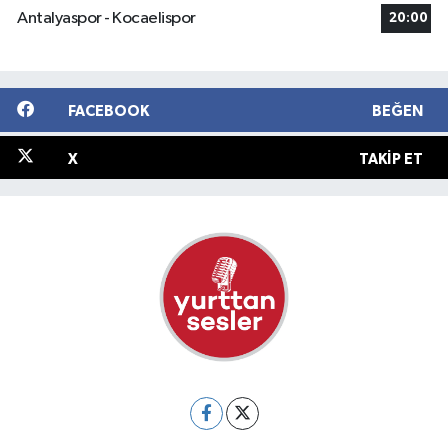
Antalyaspor - Kocaelispor
20:00
FACEBOOK
BEĞEN
X
TAKIP ET