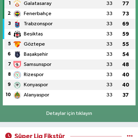
1
Galatasaray
33
77
2
Fenerbahçe
33
73
3
Trabzonspor
33
69
4
Beşiktaş
33
59
5
Göztepe
33
55
6
Başakşehir
33
54
7
Samsunspor
33
48
8
Rizespor
33
40
9
Konyaspor
33
40
10
Alanyaspor
33
37
Detaylar için tıklayın
Süper Lig Fikstür