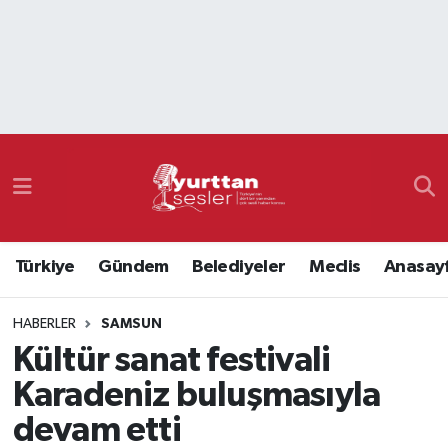
Nöbetçi Eczaneler
Hava Durumu
Namaz Vakitleri
Trafik Durumu
Türkiye
Gündem
Belediyeler
Meclis
Anasay
Süper Lig Puan Durumu ve Fikstür
HABERLER
SAMSUN
Tüm Manşetler
Kültür sanat festivali
Son Dakika Haberleri
Karadeniz buluşmasıyla
devam etti
Haber Arşivi