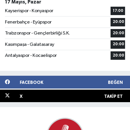
17 Mayıs, Pazar
Kayserispor - Konyaspor
17:00
Fenerbahçe - Eyüpspor
20:00
Trabzonspor - Gençlerbirliği S.K.
20:00
Kasımpaşa - Galatasaray
20:00
Antalyaspor - Kocaelispor
20:00
FACEBOOK
BEĞEN
X
TAKIP ET