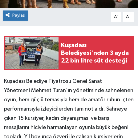
Paylaş
-
+
A
A
Kuşadası
Belediyesi'nden 3 ayda
22 bin litre süt desteği
Kuşadası Belediye Tiyatrosu Genel Sanat
Yönetmeni Mehmet Turan’ın yönetiminde sahnelenen
oyun, hem güçlü temasıyla hem de amatör ruhun içten
performansıyla izleyicilerden tam not aldı. Sahneye
çıkan 15 kursiyer, kadın dayanışması ve barış
mesajlarını hicivle harmanlayan oyunla büyük beğeni
topladı. Yıl boyunca özveri ile çalışan kursiyerlerin