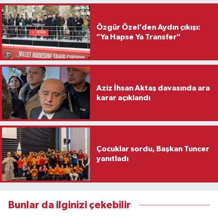
Özgür Özel’den Aydın çıkışı:
"Ya Hapse Ya Transfer"
Aziz İhsan Aktaş davasında ara
karar açıklandı
Çocuklar sordu, Başkan Tuncer
yanıtladı
Bunlar da ilginizi çekebilir