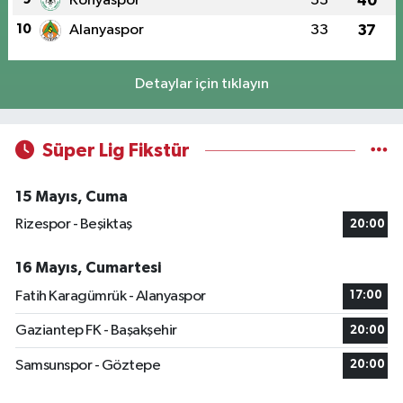
Konyaspor
33
40
10
Alanyaspor
33
37
Detaylar için tıklayın
Süper Lig Fikstür
15 Mayıs, Cuma
Rizespor - Beşiktaş
20:00
16 Mayıs, Cumartesi
Fatih Karagümrük - Alanyaspor
17:00
Gaziantep FK - Başakşehir
20:00
Samsunspor - Göztepe
20:00