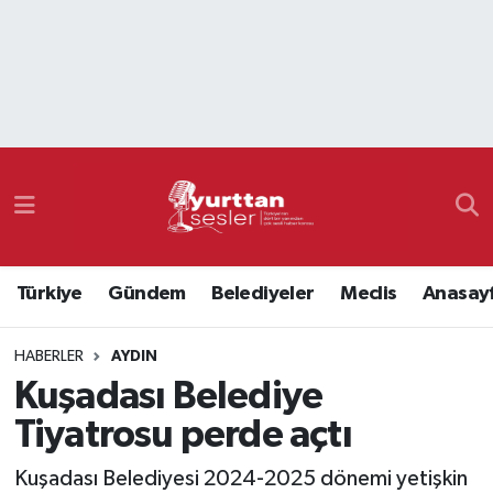
Nöbetçi Eczaneler
Hava Durumu
Namaz Vakitleri
Trafik Durumu
Türkiye
Gündem
Belediyeler
Meclis
Anasay
Süper Lig Puan Durumu ve Fikstür
HABERLER
AYDIN
Tüm Manşetler
Kuşadası Belediye
Son Dakika Haberleri
Tiyatrosu perde açtı
Haber Arşivi
Kuşadası Belediyesi 2024-2025 dönemi yetişkin