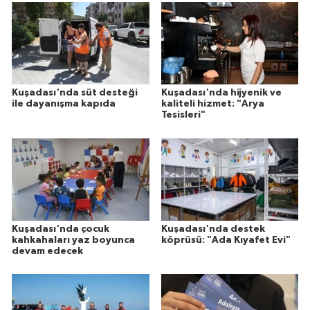
Kuşadası'nda süt desteği
Kuşadası'nda hijyenik ve
ile dayanışma kapıda
kaliteli hizmet: "Arya
Tesisleri"
Kuşadası'nda çocuk
Kuşadası'nda destek
kahkahaları yaz boyunca
köprüsü: "Ada Kıyafet Evi"
devam edecek