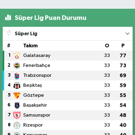
Süper Lig Puan Durumu
Süper Lig
#
Takım
O
P
1
Galatasaray
33
77
2
Fenerbahçe
33
73
3
Trabzonspor
33
69
4
Beşiktaş
33
59
5
Göztepe
33
55
6
Başakşehir
33
54
7
Samsunspor
33
48
8
Rizespor
33
40
9