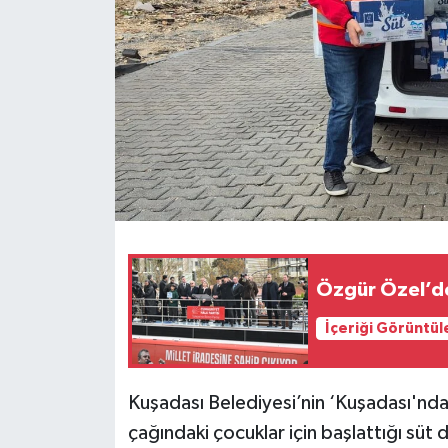
Özgür Özel’de
İçeriği Görüntül
Kuşadası Belediyesi’nin ‘Kuşadası'nda ço
çağındaki çocuklar için başlattığı sü