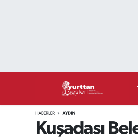
Nöbetçi Eczaneler
Hava Durumu
Namaz Vakitleri
Trafik Durumu
Süper Lig Puan Durumu ve Fikstür
Tüm Manşetler
HABERLER
AYDIN
Son Dakika Haberleri
Kuşadası Bele
Haber Arşivi