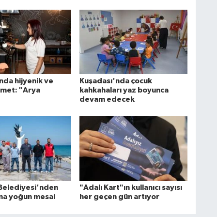
nda hijyenik ve
Kuşadası'nda çocuk
izmet: "Arya
kahkahaları yaz boyunca
devam edecek
Belediyesi'nden
"Adalı Kart"ın kullanıcı sayısı
ına yoğun mesai
her geçen gün artıyor