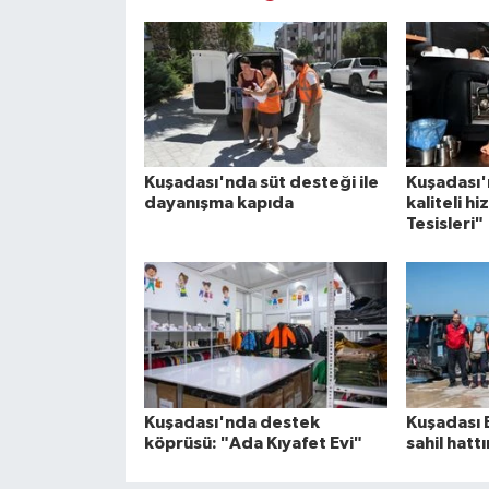
Kuşadası'nda süt desteği ile
Kuşadası'
dayanışma kapıda
kaliteli h
Tesisleri"
Kuşadası'nda destek
Kuşadası 
köprüsü: "Ada Kıyafet Evi"
sahil hatt