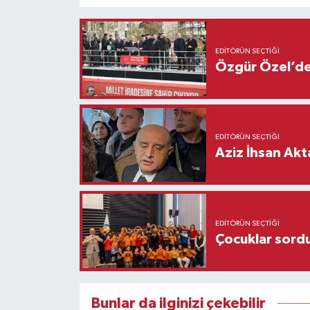
EDITÖRÜN SEÇTIĞI
Özgür Özel’den
EDITÖRÜN SEÇTIĞI
Aziz İhsan Akt
EDITÖRÜN SEÇTIĞI
Çocuklar sordu
Bunlar da ilginizi çekebilir