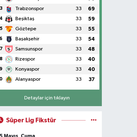
3
Trabzonspor
33
69
4
Beşiktaş
33
59
5
Göztepe
33
55
6
Başakşehir
33
54
7
Samsunspor
33
48
8
Rizespor
33
40
9
Konyaspor
33
40
0
Alanyaspor
33
37
Detaylar için tıklayın
Süper Lig Fikstür
5 Mayıs, Cuma