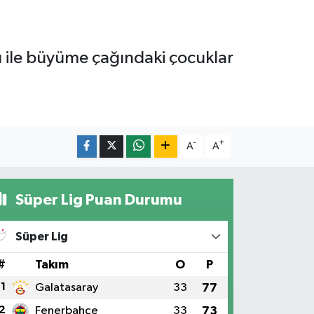
anı ile büyüme çağındaki çocuklar
-
+
A
A
Süper Lig Puan Durumu
Süper Lig
#
Takım
O
P
1
Galatasaray
33
77
2
Fenerbahçe
33
73