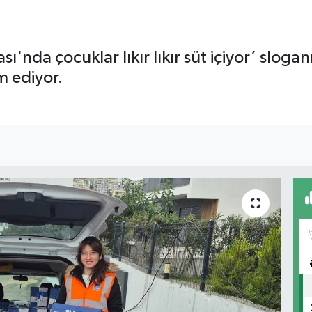
ı'nda çocuklar lıkır lıkır süt içiyor’ slog
m ediyor.