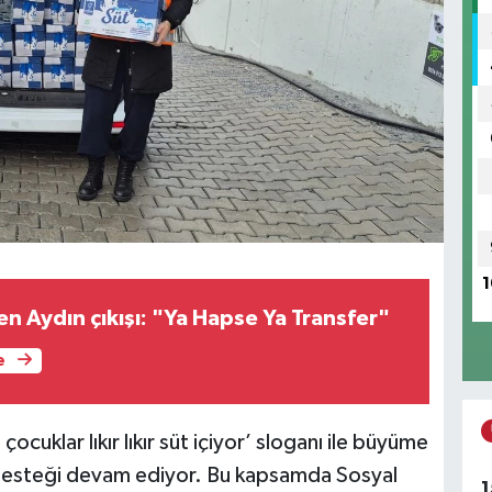
1
n Aydın çıkışı: "Ya Hapse Ya Transfer"
e
cuklar lıkır lıkır süt içiyor’ sloganı ile büyüme
t desteği devam ediyor. Bu kapsamda Sosyal
1