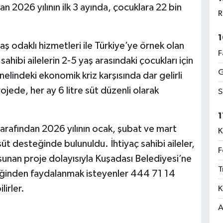
n 2026 yılının ilk 3 ayında, çocuklara 22 bin
R
1
aş odaklı hizmetleri ile Türkiye’ye örnek olan
F
sahibi ailelerin 2-5 yaş arasındaki çocukları için
G
nelindeki ekonomik kriz karşısında dar gelirli
ojede, her ay 6 litre süt düzenli olarak
S
1
arafından 2026 yılının ocak, şubat ve mart
K
süt desteğinde bulunuldu. İhtiyaç sahibi aileler,
F
 sunan proje dolayısıyla Kuşadası Belediyesi’ne
T
teğinden faydalanmak isteyenler 444 71 14
irler.
K
A