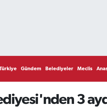
Türkiye
Gündem
Belediyeler
Meclis
Ana
diyesi'nden 3 ayda