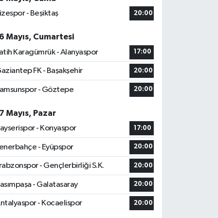
izespor - Beşiktaş
20:00
6 Mayıs, Cumartesi
atih Karagümrük - Alanyaspor
17:00
aziantep FK - Başakşehir
20:00
amsunspor - Göztepe
20:00
7 Mayıs, Pazar
ayserispor - Konyaspor
17:00
enerbahçe - Eyüpspor
20:00
rabzonspor - Gençlerbirliği S.K.
20:00
asımpaşa - Galatasaray
20:00
ntalyaspor - Kocaelispor
20:00