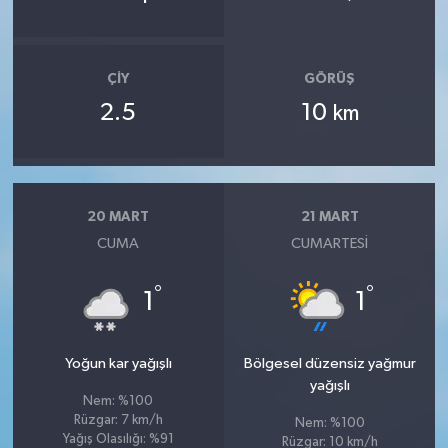
ÇIY
GÖRÜŞ
2.5
10
km
20 MART
21 MART
CUMA
CUMARTESI
°
°
1
1
Yoğun kar yağışlı
Bölgesel düzensiz yağmur
yağışlı
Nem: %100
Rüzgar: 7 km/h
Nem: %100
Yağış Olasılığı: %91
Rüzgar: 10 km/h