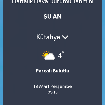
Haftalık Hava Durumu Tahmini
ŞU AN
Kütahya
°
4
Parçalı Bulutlu
19 Mart Perşembe
09:15