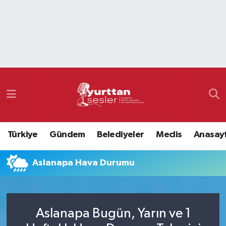
Nöbetçi Eczaneler
Hava Durumu
Namaz Vakitleri
Trafik Durumu
Türkiye
Gündem
Belediyeler
Meclis
Anasay
Süper Lig Puan Durumu ve Fikstür
Aslanapa Hava Durumu
Tüm Manşetler
Son Dakika Haberleri
Aslanapa Bugün, Yarın ve 1
Haber Arşivi