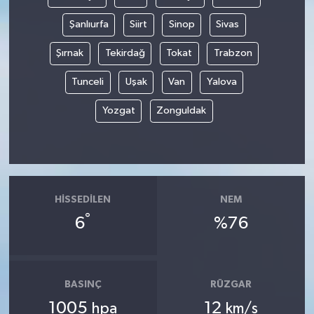
Şanlıurfa
Siirt
Sinop
Sivas
Şırnak
Tekirdağ
Tokat
Trabzon
Tunceli
Uşak
Van
Yalova
Yozgat
Zonguldak
HISSEDILEN
NEM
°
6
%76
BASINÇ
RÜZGAR
1005
12
hpa
km/s