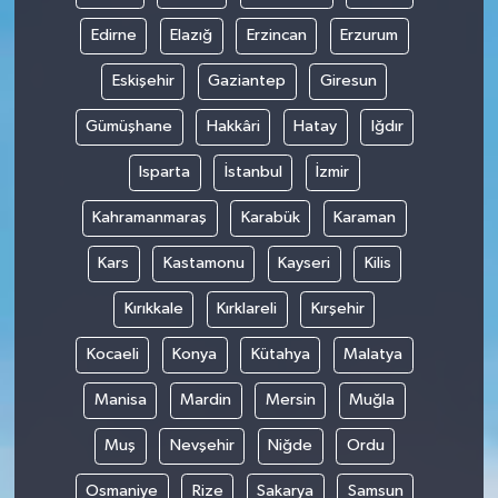
Edirne
Elazığ
Erzincan
Erzurum
Eskişehir
Gaziantep
Giresun
Gümüşhane
Hakkâri
Hatay
Iğdır
Isparta
İstanbul
İzmir
Kahramanmaraş
Karabük
Karaman
Kars
Kastamonu
Kayseri
Kilis
Kırıkkale
Kırklareli
Kırşehir
Kocaeli
Konya
Kütahya
Malatya
Manisa
Mardin
Mersin
Muğla
Muş
Nevşehir
Niğde
Ordu
Osmaniye
Rize
Sakarya
Samsun