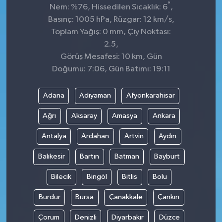
°
Nem: %76, Hissedilen Sıcaklık: 6
,
Basınç: 1005 hPa, Rüzgar: 12 km/s,
Toplam Yağış: 0 mm, Çiy Noktası:
2.5,
Görüş Mesafesi: 10 km, Gün
Doğumu: 7:06, Gün Batımı: 19:11
Adana
Adıyaman
Afyonkarahisar
Ağrı
Aksaray
Amasya
Ankara
Antalya
Ardahan
Artvin
Aydın
Balıkesir
Bartın
Batman
Bayburt
Bilecik
Bingöl
Bitlis
Bolu
Burdur
Bursa
Çanakkale
Çankırı
Çorum
Denizli
Diyarbakır
Düzce