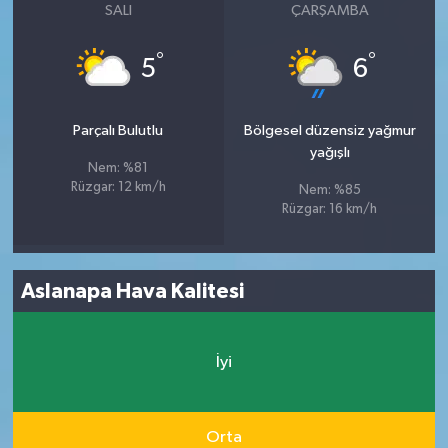
SALI
ÇARŞAMBA
°
°
5
6
Parçalı Bulutlu
Bölgesel düzensiz yağmur
yağışlı
Nem: %81
Rüzgar: 12 km/h
Nem: %85
Rüzgar: 16 km/h
Aslanapa Hava Kalitesi
İyi
Orta