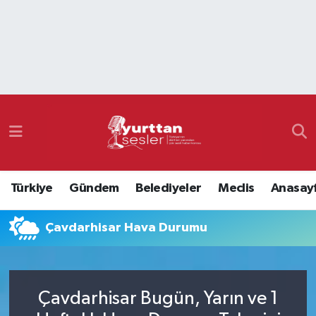
Nöbetçi Eczaneler
Hava Durumu
Namaz Vakitleri
Trafik Durumu
Türkiye
Gündem
Belediyeler
Meclis
Anasay
Süper Lig Puan Durumu ve Fikstür
Çavdarhisar Hava Durumu
Tüm Manşetler
Son Dakika Haberleri
Çavdarhisar Bugün, Yarın ve 1
Haber Arşivi