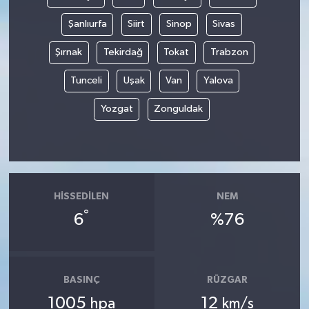
Şanlıurfa
Siirt
Sinop
Sivas
Şırnak
Tekirdağ
Tokat
Trabzon
Tunceli
Uşak
Van
Yalova
Yozgat
Zonguldak
HISSEDILEN
NEM
°
6
%76
BASINÇ
RÜZGAR
1005
12
hpa
km/s