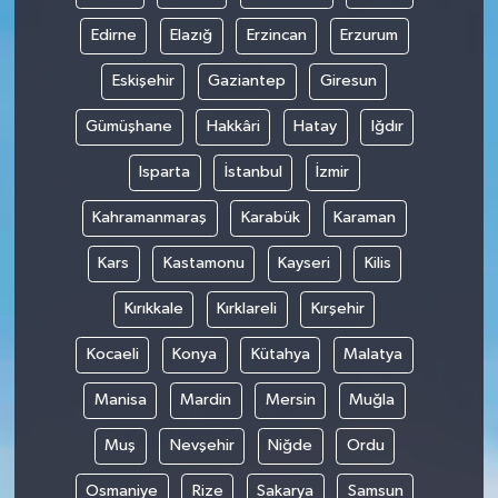
Edirne
Elazığ
Erzincan
Erzurum
Eskişehir
Gaziantep
Giresun
Gümüşhane
Hakkâri
Hatay
Iğdır
Isparta
İstanbul
İzmir
Kahramanmaraş
Karabük
Karaman
Kars
Kastamonu
Kayseri
Kilis
Kırıkkale
Kırklareli
Kırşehir
Kocaeli
Konya
Kütahya
Malatya
Manisa
Mardin
Mersin
Muğla
Muş
Nevşehir
Niğde
Ordu
Osmaniye
Rize
Sakarya
Samsun