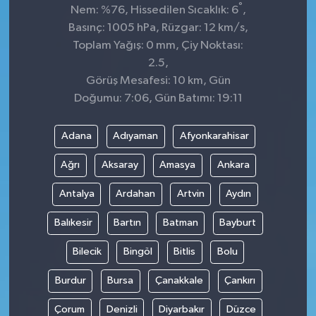
°
Nem: %76, Hissedilen Sıcaklık: 6
,
Basınç: 1005 hPa, Rüzgar: 12 km/s,
Toplam Yağış: 0 mm, Çiy Noktası:
2.5,
Görüş Mesafesi: 10 km, Gün
Doğumu: 7:06, Gün Batımı: 19:11
Adana
Adıyaman
Afyonkarahisar
Ağrı
Aksaray
Amasya
Ankara
Antalya
Ardahan
Artvin
Aydın
Balıkesir
Bartın
Batman
Bayburt
Bilecik
Bingöl
Bitlis
Bolu
Burdur
Bursa
Çanakkale
Çankırı
Çorum
Denizli
Diyarbakır
Düzce