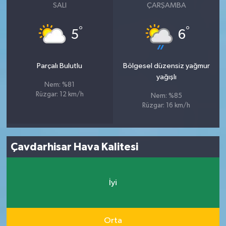
SALI
ÇARŞAMBA
°
°
5
6
Parçalı Bulutlu
Bölgesel düzensiz yağmur
yağışlı
Nem: %81
Rüzgar: 12 km/h
Nem: %85
Rüzgar: 16 km/h
Çavdarhisar Hava Kalitesi
İyi
Orta