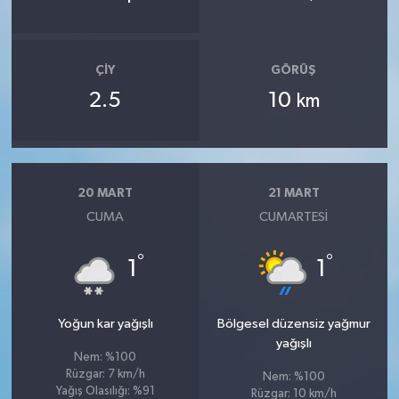
ÇIY
GÖRÜŞ
2.5
10
km
20 MART
21 MART
CUMA
CUMARTESI
°
°
1
1
Yoğun kar yağışlı
Bölgesel düzensiz yağmur
yağışlı
Nem: %100
Rüzgar: 7 km/h
Nem: %100
Yağış Olasılığı: %91
Rüzgar: 10 km/h